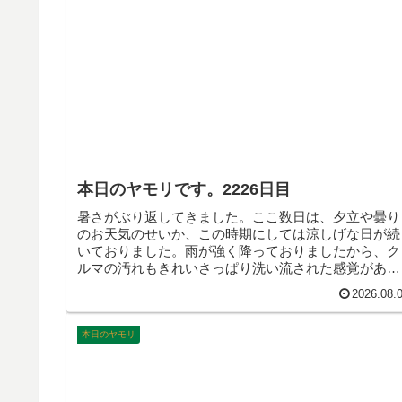
本日のヤモリです。2226日目
暑さがぶり返してきました。ここ数日は、夕立や曇り
のお天気のせいか、この時期にしては涼しげな日が続
いておりました。雨が強く降っておりましたから、ク
ルマの汚れもきれいさっぱり洗い流された感覚があり
ました。被災地の方々には申し訳ないが、めぐみの雨
2026.08.
でございました。南海トラフ地震は、いつになったら
来るのやら…。そんなこんなで、本日のヤモリです。
本日のヤモリ