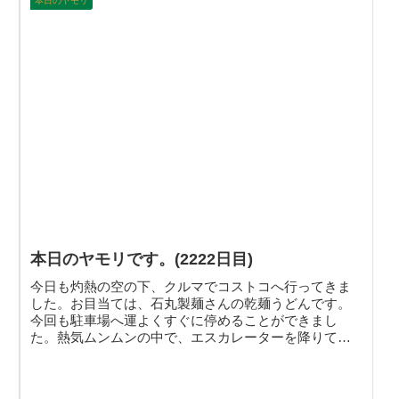
本日のヤモリ
本日のヤモリです。(2222日目)
今日も灼熱の空の下、クルマでコストコへ行ってきま
した。お目当ては、石丸製麺さんの乾麺うどんです。
今回も駐車場へ運よくすぐに停めることができまし
た。熱気ムンムンの中で、エスカレーターを降りてお
、
目当てのものだけでなく、たくさん買い物をして帰っ
てきました。ありがとうございました。そんなこんな
で、本日のヤモリです。