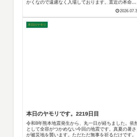
かくなので遠慮なく入場しております。直近の本命は
ZZのVer.Kaですから、その時も当選しますように。そ
2026.07.
んなこんなで、本日のヤモリです。
本日のヤモリ
本日のヤモリです。2219日目
令和8年熊本地震発生から、丸一日が経ちました。依
として全容がつかめない今回の地震です。真夏の暑さ
が被災地を襲います。ただただ無事を祈るだけです。