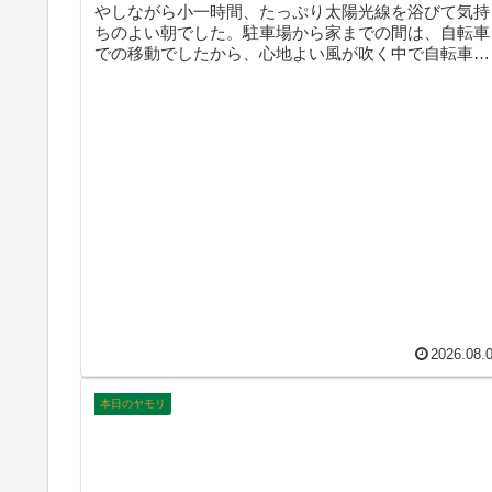
やしながら小一時間、たっぷり太陽光線を浴びて気持
ちのよい朝でした。駐車場から家までの間は、自転車
での移動でしたから、心地よい風が吹く中で自転車を
漕ぐと、これまた最高に気持ちが良かったです。とて
もよい1日を過ごすことができました。ありがとうご
いました。そんなこんなで、本日のヤモリです。
2026.08.
本日のヤモリ