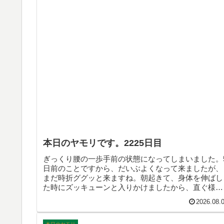
本日のヤモリです。2225日目
ぎっくり腰の一歩手前の状態になってしまいました。
日前のことですから、だいぶよくなって来ましたが、
まだ時折ググッと来ますね。朝起きて、身体を伸ばし
た時にズッキューンと入りかけましたから、直ぐ様解
いて座り込んで回避出来たって感じです。長年培って
2026.08.
きた腰痛対策が功を奏したのでしょうかねぇ。そんな
こんなで、本日のヤモリです。