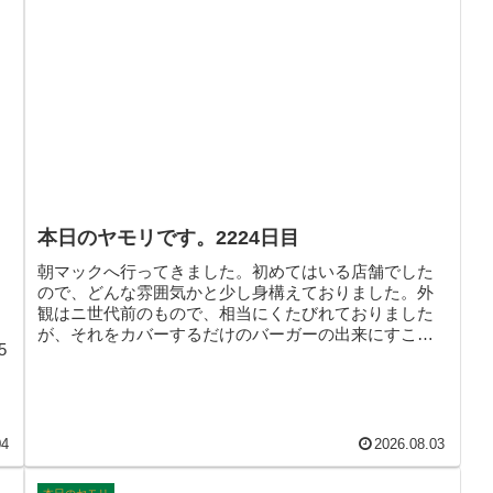
本日のヤモリです。2224日目
朝マックへ行ってきました。初めてはいる店舗でした
ので、どんな雰囲気かと少し身構えておりました。外
観はニ世代前のもので、相当にくたびれておりました
が、それをカバーするだけのバーガーの出来にすこし
5
ばかり驚きました。ヒトもお店も外見によらないもの
なんだと、今朝気づかされました。そんなこんなで、
本日のヤモリです。
04
2026.08.03