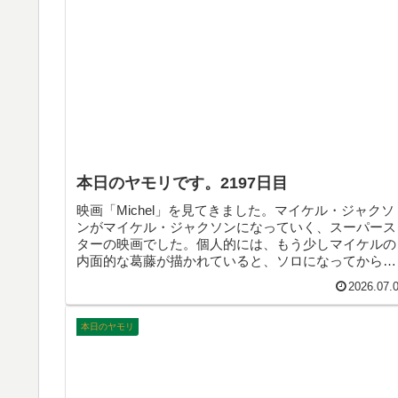
本日のヤモリです。2197日目
映画「Michel」を見てきました。マイケル・ジャクソ
ンがマイケル・ジャクソンになっていく、スーパース
ターの映画でした。個人的には、もう少しマイケルの
内面的な葛藤が描かれていると、ソロになってからの
描写との対比が輝くと思いました。それを差し引いて
2026.07.
も、エンターテイナーとしてのマイケルがよく描かれ
ていて、最高の映画でした。そんなこんなで、本日の
ヤモリです。
本日のヤモリ