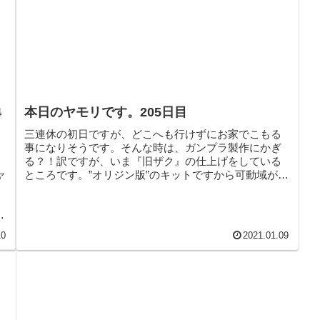
4
本日のヤモリです。205日目
三連休の初日ですが、どこへも行けずにお家でこもる
事になりそうです。そんな時は、ガンプラ製作にかぎ
る？！訳ですが、いま『旧ザク』の仕上げをしている
ャ
ところです。”オリジン版”のキットですから可動域が広
いのなんの。撮影そっちのけで遊んでしまいました。
さ
い
10
2021.01.09