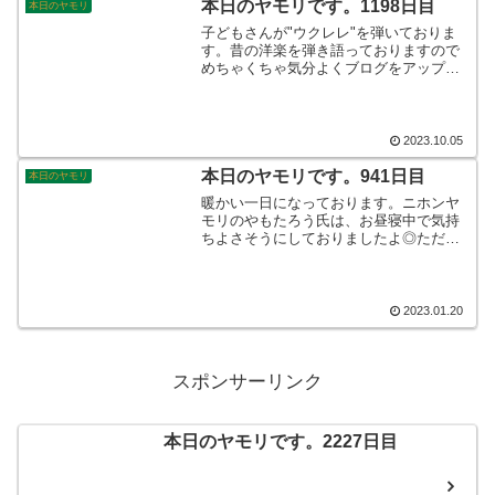
本日のヤモリです。1198日目
本日のヤモリ
子どもさんが"ウクレレ"を弾いておりま
す。昔の洋楽を弾き語っておりますので
めちゃくちゃ気分よくブログをアップし
ております。70年代から80年代の洋楽で
すから、最高にグルーヴの効いた楽曲の
オンパレードですね☆オサリバン最高で
す♪そんなこんなで、本日のヤモリです。
2023.10.05
本日のヤモリです。941日目
本日のヤモリ
暖かい一日になっております。ニホンヤ
モリのやもたろう氏は、お昼寝中で気持
ちよさそうにしておりましたよ◎ただ、
お天気は思いっきり下り坂のようです
ね。年末の寒波よりも厳しいものが空を
覆うらしく、大雪予報のようです。警戒
しましょ！そんなこんなで、本日のヤモ
2023.01.20
リです。
スポンサーリンク
本日のヤモリです。2227日目