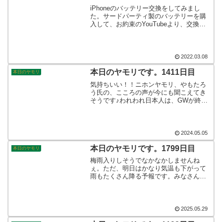
iPhoneのバッテリー交換をしてみまし
た。サードパーティ製のバッテリーを購
入して、お約束のYouTubeより、交換方
法を勉強して、やってみました。はい、
普通に交換出来ましたよ。自動車のバッ
テリー交換並みに普通でした。そんなこ
んなで、本日のヤモリです。
2022.03.08
本日のヤモリです。1411日目
本日のヤモリ
気持ちいい！！ニホンヤモリ、やもたろ
う氏の、こころの声が今にも聞こえてき
そうです♪われわれ日本人は、GWが終わ
りそうなことを憂いていて、明日から(明
後日から)仕事だぁ！という、こころの声
があちこちから聞こえて来そうです。そ
んなこんなで、本日のヤモリです。
2024.05.05
本日のヤモリです。1799日目
本日のヤモリ
梅雨入りしそうでなかなかしませんね
ぇ。ただ、明日はかなり気温も下がって
雨もたくさん降る予報です。みなさんは
もうエアコンの作動をしていますか？！
わが家はまだまだつけておりませんが、
マンション住みですので、暑くて仕方が
ありません。時間の問題です。そんなこ
2025.05.29
んなで、本日のヤモリです。