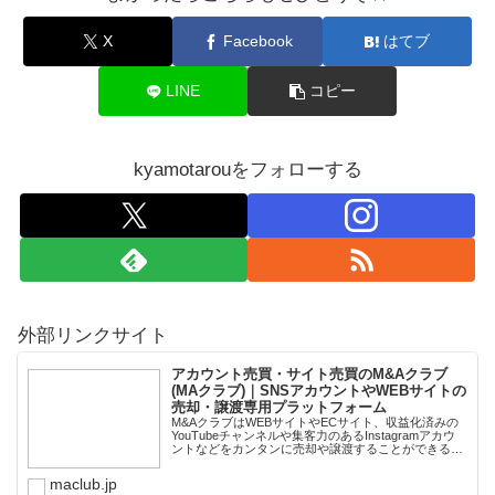
X
Facebook
はてブ
LINE
コピー
kyamotarouをフォローする
外部リンクサイト
アカウント売買・サイト売買のM&Aクラブ
(MAクラブ)｜SNSアカウントやWEBサイトの
売却・譲渡専用プラットフォーム
M&AクラブはWEBサイトやECサイト、収益化済みの
YouTubeチャンネルや集客力のあるInstagramアカウ
ントなどをカンタンに売却や譲渡することができるプ
ラットフォームです。オンライン完結で最短即日での
スピード取引が可能。取引完了ま...
maclub.jp