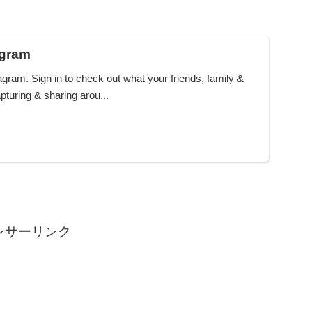
agram
ram. Sign in to check out what your friends, family &
pturing & sharing arou...
ンサーリンク