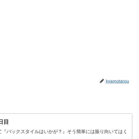
kyamotarou
日目
て『バックスタイルはいかが？』そう簡単には振り向いてはく