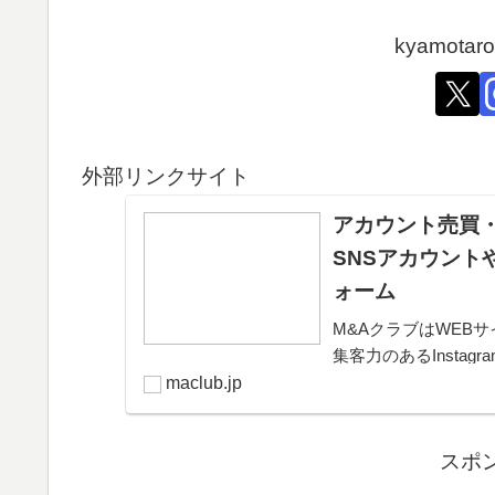
kyamot
外部リンクサイト
アカウント売買・
SNSアカウント
ォーム
M&AクラブはWEBサ
集客力のあるInsta
きるプラットフォー
maclub.jp
可能。取引完了ま...
スポ