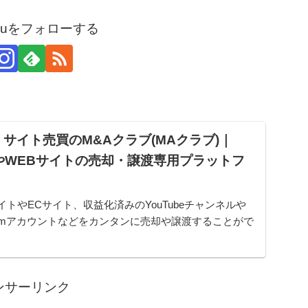
arouをフォローする
サイト売買のM&Aクラブ(MAクラブ)｜
やWEBサイトの売却・譲渡専用プラットフ
イトやECサイト、収益化済みのYouTubeチャンネルや
gramアカウントなどをカンタンに売却や譲渡することがで
ムです。オンライン完結で最短即日でのスピード取引が
ンサーリンク