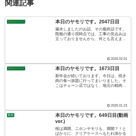
関連記事
本日のヤモリです。2047日目
本日のヤモリ
漏水しましたのお話、その最終話です。
既報の通り現時点では、工事の見込みは
立っておりませんから、何とも言えませ
んが、少なくとも2月中には復旧してもら
いたいと思っております。無事に工事が
終わりましたら、小欄にてお知らせした
いと思います。そんなこんなで、本日の
2026.02.01
ヤモリです。
本日のヤモリです。1673日目
本日のヤモリ
新年会が続いております。今日は、焼き
肉の食べ放題に行ってまいりました。そ
こはチェーン店ではなく、地元の精肉店
が経営しているお店で、新鮮な肉が入荷
されるようです。わたしの周りでは御用
達となっていて、すでに何回も使わせて
もらっております。ありがたい！そんな
2025.01.23
こんなで、本日のヤモリです。
本日のヤモリです。649日目(動画
動画
ver.)
桜は満開、ニホンヤモリも、満開？！と
ばかりに、クリアケースへもたれ掛かる