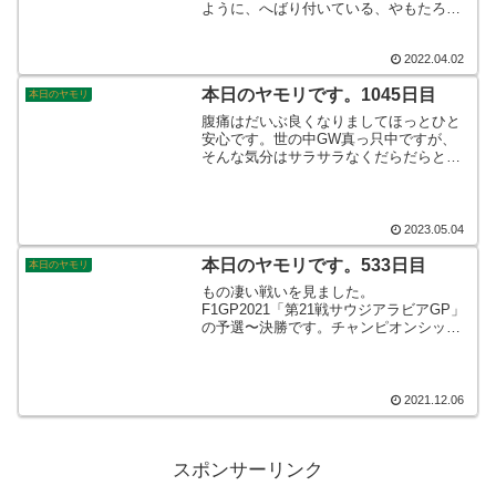
ように、へばり付いている、やもたろう
氏です♪本人は、苦しくも何ともないので
しょうが、見ているこちらとしまして
2022.04.02
は、大丈夫かい？なと思うわけです☆そ
んなこんなで、本日のヤモリです。
本日のヤモリです。1045日目
本日のヤモリ
腹痛はだいぶ良くなりましてほっとひと
安心です。世の中GW真っ只中ですが、
そんな気分はサラサラなくだらだらと身
体を休めております。連休はそもそもあ
りませんし、明日も仕事ですから。人が
休みのときに働くのもなかなか乙ですよ♪
そんなこんなで、本日のヤモリです。
2023.05.04
本日のヤモリです。533日目
本日のヤモリ
もの凄い戦いを見ました。
F1GP2021「第21戦サウジアラビアGP」
の予選〜決勝です。チャンピオンシップ
の行方は、最終戦までもつれ込みます
が、ふたりのドライバー同士の、チーム
の意思のぶつかり合いに目は離せませ
ん！そんなこんなで、本日のヤモリで
2021.12.06
す。
スポンサーリンク