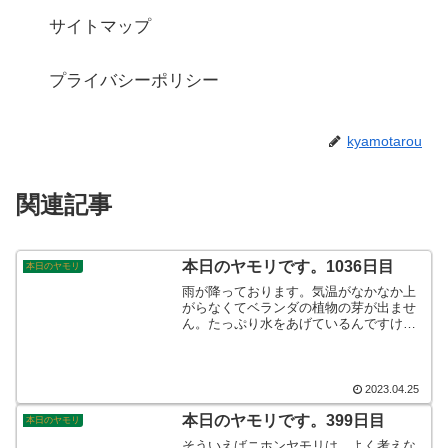
サイトマップ
プライバシーポリシー
kyamotarou
関連記事
本日のヤモリです。1036日目
本日のヤモリ
雨が降っております。気温がなかなか上
がらなくてベランダの植物の芽が出ませ
ん。たっぷり水をあげているんですけれ
どねぇ…。やはりプランターの土を温め
てくれる太陽エネルギーがもっと降り注
がないと、芽は出ないのでしょう。そん
なこんなで、本日のヤモリです。
2023.04.25
本日のヤモリです。399日目
本日のヤモリ
そういえばニホンヤモリは、よく考えな