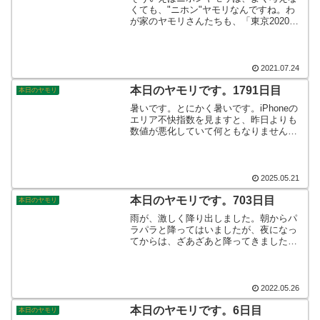
くても、"ニホン"ヤモリなんですね。わ
が家のヤモリさんたちも、「東京2020」
から熱い刺激を受けて、ウェットシェル
ターに隠れて、テレビ観戦に励んでおり
ますよ☆がんばれニッポン！！ニホンヤ
モリのやもたろうより
2021.07.24
本日のヤモリです。1791日目
本日のヤモリ
暑いです。とにかく暑いです。iPhoneの
エリア不快指数を見ますと、昨日よりも
数値が悪化していて何ともなりません。
今夜から雨が降り出すとの予報で、さら
に不快指数が上がりそうです。お天気、
健康診断まではもってくれないかなぁ。
こちらの数値も上がりそうです。そんな
2025.05.21
こんなで、本日のヤモリです。
本日のヤモリです。703日目
本日のヤモリ
雨が、激しく降り出しました。朝からパ
ラパラと降ってはいましたが、夜になっ
てからは、ざあざあと降ってきました。
窓を開けていると、ぴちょぴちょと、水
の滴る音がよく聞こえます。今夜は涼し
く、やすやすと眠りにつけ、すやすやと
眠れそうです。そんなこんなで、本日の
2022.05.26
ヤモリです。
本日のヤモリです。6日目
本日のヤモリ