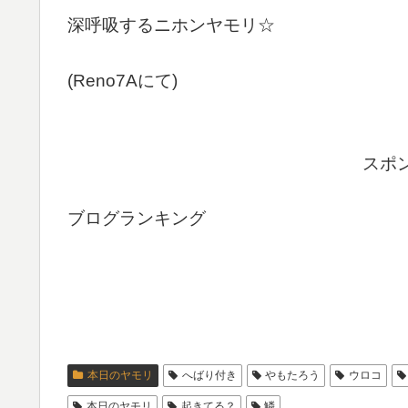
深呼吸するニホンヤモリ☆
(Reno7Aにて)
スポ
ブログランキング
本日のヤモリ
へばり付き
やもたろう
ウロコ
本日のヤモリ
起きてる？
鱗