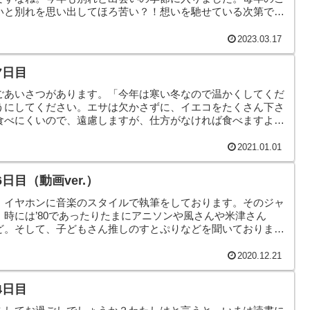
いと別れを思い出してほろ苦い？！想いを馳せている次第で
のヤモリです。
2023.03.17
7日目
ごあいさつがあります。「今年は寒い冬なので温かくしてくだ
うにしてください。エサは欠かさずに、イエコをたくさん下さ
食べにくいので、遠慮しますが、仕方がなければ食べますよ」
いします。
2021.01.01
日目（動画ver.）
、イヤホンに音楽のスタイルで執筆をしております。そのジャ
時には’80であったりたまにアニソンや風さんや米津さん
ど。そして、子どもさん推しのすとぷりなどを聞いておりま
2020.12.21
4日目