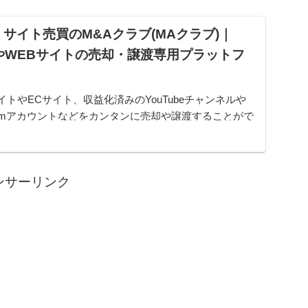
サイト売買のM&Aクラブ(MAクラブ)｜
やWEBサイトの売却・譲渡専用プラットフ
イトやECサイト、収益化済みのYouTubeチャンネルや
gramアカウントなどをカンタンに売却や譲渡することがで
ムです。オンライン完結で最短即日でのスピード取引が
ンサーリンク