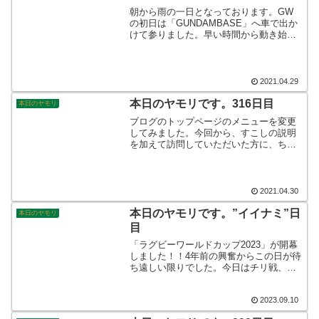
朝から雨の一日となっております。GW
の初日は「GUNDAMBASE」へ車で出か
けて参りました。早い時間から動き始め
たので、行きは交通量が少なく快適なド
ライブとなりました。帰り道はさすがに
混み始めておりましたね。みなさん事故
もなく素敵な一日を過ごせますように☆
2021.04.29
本日のヤモリです。316日目
本日のヤモリ
ブログのトップページのメニューを変更
してみました。今回から、すこしの説明
を加えて訪問していただいた方に、ちょ
っとだけ分かりやすくなるようにしまし
た。そして、はやいもので明日から”風薫
る五月”ですか。。。そんなこんなで、本
日のヤモリをどうぞ。
2021.04.30
本日のヤモリです。”イイナミ”日
本日のヤモリ
目
「ラグビーワールドカップ2023」が開幕
しました！！4年前の興奮からこの日が待
ち遠しい限りでした。今日はチリ戦、日
本チームの初戦です。初出場のチリとは
まだ対戦がなく未知なる相手との試合に
2023.09.10
ワクワクが止まりません！初戦の結果は
如何に。そんなこんなで、本日のヤモリ