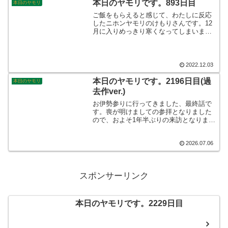
本日のヤモリです。893日目
本日のヤモリ
です。
ご飯をもらえると感じて、わたしに反応
したニホンヤモリのけもりさんです。12
月に入りめっきり寒くなってしまいまし
た。ウェットシェルターから出てくるこ
とも少なくなって運動量が減ってきまし
たから、今日はローチを追いかけてもら
いましょう！そんなこんなで本日のヤモ
2022.12.03
リです。
本日のヤモリです。2196日目(過
本日のヤモリ
去作ver.)
お伊勢参りに行ってきました、最終話で
す。喪が明けましての参拝となりました
ので、およそ1年半ぶりの来訪となりまし
た。長島にも寄りましたので、やはり一
泊二日はちょっともったいなかったです
2026.07.06
かね笑。松阪牛も堪能しましたし、とて
も贅沢な家族旅行となりました。お伊勢
参り、またいきたいと思います。そんな
こんなで、本日のヤモリです。
スポンサーリンク
本日のヤモリです。2229日目