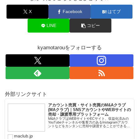
X
Facebook
はてブ
LINE
コピー
kyamotarouをフォローする
外部リンクサイト
アカウント売買・サイト売買のM&Aクラブ
(MAクラブ)｜SNSアカウントやWEBサイトの
売却・譲渡専用プラットフォーム
M&AクラブはWEBサイトやECサイト、収益化済みの
YouTubeチャンネルや集客力のあるInstagramアカウ
ントなどをカンタンに売却や譲渡することができるプ
ラットフォームです。オンライン完結で最短即日での
スピード取引が可能。取引完了ま...
maclub.jp