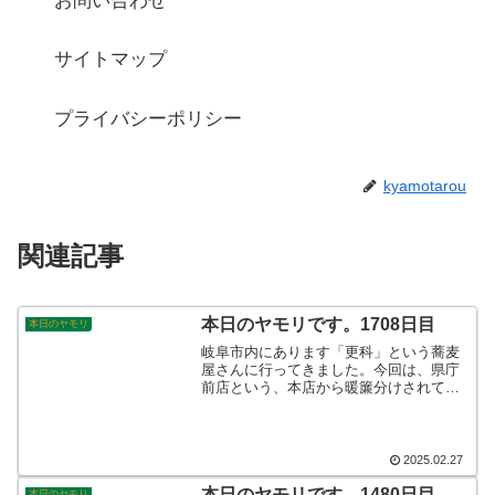
お問い合わせ
サイトマップ
プライバシーポリシー
kyamotarou
関連記事
本日のヤモリです。1708日目
本日のヤモリ
岐阜市内にあります「更科」という蕎麦
屋さんに行ってきました。今回は、県庁
前店という、本店から暖簾分けされてい
るお店にお邪魔しました。いつも
の？！"冷やしたぬきそば"を頂いてきま
した。本店に負けず劣らず美味しかった
です。また本店に行きたいと思います。
2025.02.27
そんなこんなで、本日のヤモリです。
本日のヤモリです。1480日目
本日のヤモリ