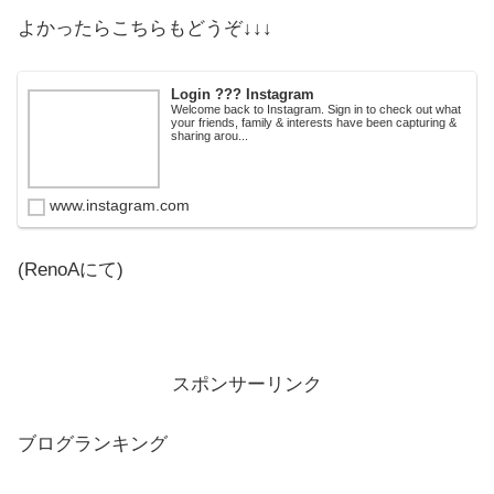
よかったらこちらもどうぞ↓↓↓
Login ??? Instagram
Welcome back to Instagram. Sign in to check out what
your friends, family & interests have been capturing &
sharing arou...
www.instagram.com
(RenoAにて)
スポンサーリンク
ブログランキング