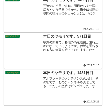
三連休の初日ですね。明日からまた雨に
戻るという予報ですから、街中は梅雨の
谷間の晴れ日のお出かけとばかりにクル
マであふれております。わたしはという
と仕事ですから、関係ないといえば関係
ありませんし、あるといえばあります
し。。。脱皮中のけもりさんをご覧くだ
2024.07.13
さい♪そんなこんなで、本日のヤモリで
す。
本日のヤモリです。571日目
本日のヤモリ
寒気の影響で、各地の高速道路が通行止
めになっているようです。付近を通行さ
れる方の無事を祈っております。わが家
には、待望の新車が納車されました。丸
一年待って、子どもさんも大喜びのクル
マです。果たして、どんなカーライフに
なりますか！そんなこんなで、本日のヤ
2022.01.13
モリです。
本日のヤモリです。1431日目
本日のヤモリ
アルファードのメンテナンスのお話、そ
の⑦です。どのチャンネルを見まして
も、わたしの型番はビンゴでした。すぐ
にディーラーへ連絡して、対策を講じて
もらうように依頼をかけました。ところ
がです！ところが、何と！保証期間を過
ぎていたのでした。そんなこんなで、本
2024.05.25
日のヤモリです。