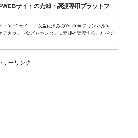
やWEBサイトの売却・譲渡専用プラットフ
イトやECサイト、収益化済みのYouTubeチャンネルや
gramアカウントなどをカンタンに売却や譲渡することがで
ムです。オンライン完結で最短即日でのスピード取引が
ンサーリンク