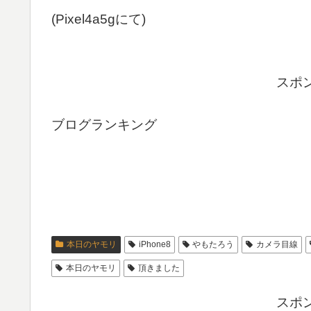
(Pixel4a5gにて)
スポ
ブログランキング
本日のヤモリ
iPhone8
やもたろう
カメラ目線
本日のヤモリ
頂きました
スポ