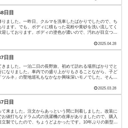
68日目
降りました。一昨日、クルマを洗車したばかりでしたので、ち
あります。でも、ボディに積もった花粉や黄砂を洗い流してく
歓迎しております。ボディの塗色が濃いので、汚れが目立つの
なこんなで、本日のヤモリです。
2025.04.28
37日目
てきました。一泊二日の長野旅、初めて訪れる場所ばかりでと
行になりました。車内での盛り上がりもさることながら、子ど
「ツルネ」の聖地巡礼もなかなか興味深いモノでした。そんな
す。
2025.03.28
47日目
って来ました。注文からあっという間に到着しました。改装に
でお値打ちなドラム式の洗濯機の在庫がありましたので、購入
日立製でしたので、ちょうどよかったです。10年ぶりの新型
ところです。そんなこんなで、本日のヤモリです。