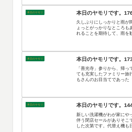
本日のヤモリです。17
本日のヤモリ
久しぶりにしっかりと雨が
ょっとがっかりなところも
れることを期待して、雨を
が気になる季節です。そん
本日のヤモリです。17
本日のヤモリ
「善光寺」参りから、帰っ
ても充実したファミリー旅
もさんのお目当てであった
こんなで、本日のヤモリで
本日のヤモリです。14
本日のヤモリ
新しい洗濯機がわが家にや
伴う閉店セールがありそこ
した次第です。代替え機も
機、その進化に驚いている