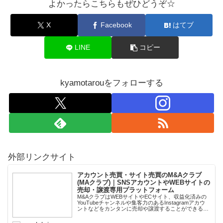
よかったらこちらもぜひどうぞ☆
X
Facebook
はてブ
LINE
コピー
kyamotarouをフォローする
外部リンクサイト
アカウント売買・サイト売買のM&Aクラブ
(MAクラブ)｜SNSアカウントやWEBサイトの
売却・譲渡専用プラットフォーム
M&AクラブはWEBサイトやECサイト、収益化済みの
YouTubeチャンネルや集客力のあるInstagramアカウ
ントなどをカンタンに売却や譲渡することができるプ
ラットフォームです。オンライン完結で最短即日での
スピード取引が可能。取引完了ま...