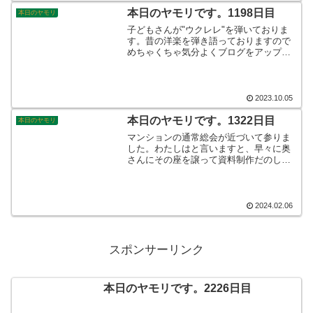
みます！
本日のヤモリです。1198日目
本日のヤモリ
子どもさんが"ウクレレ"を弾いておりま
す。昔の洋楽を弾き語っておりますので
めちゃくちゃ気分よくブログをアップし
ております。70年代から80年代の洋楽で
すから、最高にグルーヴの効いた楽曲の
オンパレードですね☆オサリバン最高で
す♪そんなこんなで、本日のヤモリです。
2023.10.05
本日のヤモリです。1322日目
本日のヤモリ
マンションの通常総会が近づいて参りま
した。わたしはと言いますと、早々に奥
さんにその座を譲って資料制作だのして
お茶を濁しております…。自主管理なん
て時代遅れの産物でして、高齢化したマ
ンションでは遺物以外の何物でもないこ
とがよく分かりました。そんなこんな
2024.02.06
で、本日のヤモリです。
スポンサーリンク
本日のヤモリです。2226日目