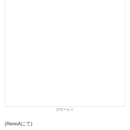
びろーん☆
(RenoAにて)