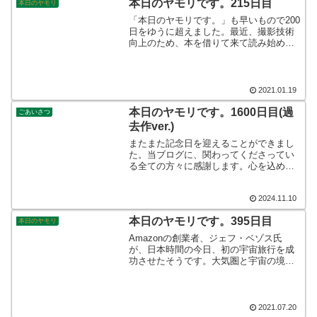
本日のヤモリです。215日目
本日のヤモリ
「本日のヤモリです。」も早いもので200
日をゆうに超えました。最近、撮影技術
向上のため、本を借りて来て読み始めま
した。何事もそうかもしれませんが、と
にかく奥が深いです…。いわゆる沼です
ね。爬虫類沼やガンプラ沼や山沼?!など
にハマっております。
2021.01.19
本日のヤモリです。1600日目(過
ごあいさつ
去作ver.)
またまた記念日を迎えることができまし
た。当ブログに、関わってくださってい
る全ての方々に感謝します。心を込めて
ありがとうございます。写真は上手く撮
れませんでしたから、Google先生からの
2024.11.10
贈り物を使わせていただきました。そん
なこんなで、本日のヤモリです。
本日のヤモリです。395日目
本日のヤモリ
Amazonの創業者、ジェフ・ベゾス氏
が、日本時間の今日、初の宇宙旅行を成
功させたそうです。大気圏と宇宙の境界
付近となる高度100キロ超まで上昇した
後、約10分後に地上に無事着地したとの
ことです。無事に帰ってきたことに、価
値があるように思いました☆夢がふくら
2021.07.20