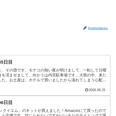
kyamotarou
85日目
た、その⑳です。モナコの熱い夜が明けまして、一転して日曜
食を済ませまして、向かうは内宮駐車場です。大雨の中、来た
した。お土産は、ホテルで買いましたから濡れてしまう心配は
は少し不安が残りましたね。そんなこんなで、本日のヤモリで
2026.06.25
96日目
レクイエム」のキットが買えました！Amazonにて買ったので
んと定価です。信じられないですがバッチリのタイミングで再