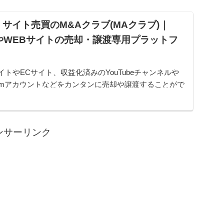
サイト売買のM&Aクラブ(MAクラブ)｜
やWEBサイトの売却・譲渡専用プラットフ
イトやECサイト、収益化済みのYouTubeチャンネルや
gramアカウントなどをカンタンに売却や譲渡することがで
ムです。オンライン完結で最短即日でのスピード取引が
ンサーリンク