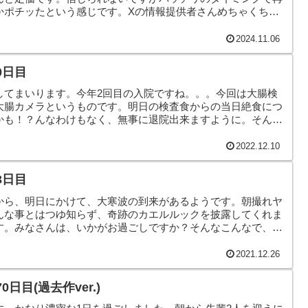
かポチッたという感じです。Xの情報提供者さんめちゃくちゃ
で、本日のヤモリです。
2024.11.06
0日目
してまいります。今年2回目の入院ですね。。。今回は大腸検
大腸カメラというものです。明日の検査食からの当日絶食につ
かも！？んなわけもなく、無事に退院出来ますように。そんな
す。
2022.12.10
3日目
から、明日にかけて、大寒波の到来があるようです。朝撮れヤ
んな事とはつゆ知らず、奇跡のカエルルックを披露してくれま
す。みなさんは、いかがお過ごしですか？そんなこんなで、本
2021.12.26
日目(過去作ver.)