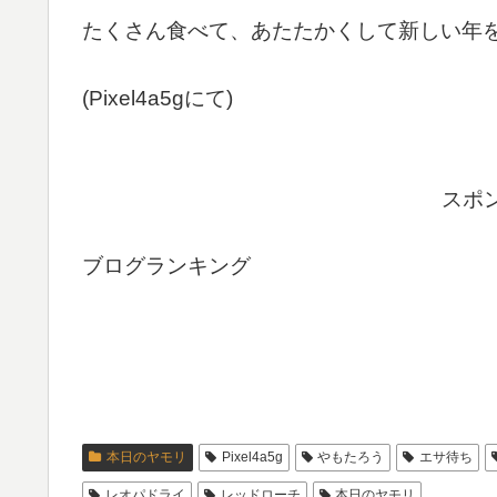
たくさん食べて、あたたかくして新しい年を
(Pixel4a5gにて)
スポ
ブログランキング
本日のヤモリ
Pixel4a5g
やもたろう
エサ待ち
レオパドライ
レッドローチ
本日のヤモリ