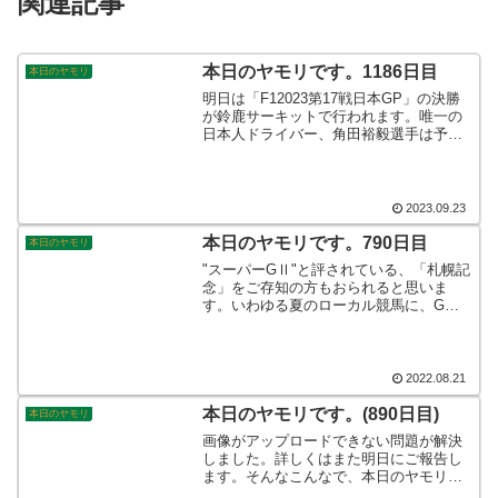
関連記事
本日のヤモリです。1186日目
本日のヤモリ
明日は「F12023第17戦日本GP」の決勝
が鈴鹿サーキットで行われます。唯一の
日本人ドライバー、角田裕毅選手は予選9
番手で決勝のグリッドにつきます。天気
は晴れ予報です。秋が感じられる空の下
お隣の三重県に世界中が注目します！乞
うご期待です。そんなこんなで、本日の
2023.09.23
ヤモリです。
本日のヤモリです。790日目
本日のヤモリ
"スーパーGⅡ"と評されている、「札幌記
念」をご存知の方もおられると思いま
す。いわゆる夏のローカル競馬に、GⅠ
の勝ち馬たちがこぞって参戦してくる、
名物レースです。今年も無事に終わり、
複勝を当てることが出来ました♪いよい
よ、秋競馬が楽しみです。そんなこんな
2022.08.21
で、本日のヤモリです。
本日のヤモリです。(890日目)
本日のヤモリ
画像がアップロードできない問題が解決
しました。詳しくはまた明日にご報告し
ます。そんなこんなで、本日のヤモリで
す。