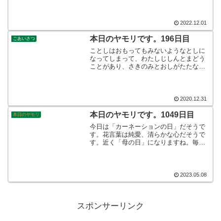
2022.12.01
本日のヤモリです。196日目
ごあいさつ
ことしはおもってもみないようなとしに
なってしまって、わたしじしんとまどう
ことがあり、さきのみとおしがたたない
ことがありました。そんななか、みなさ
んにおあいすることができて、すくなか
らずしあわせをかんじることができまし
た。かんしゃしてもしきれません。
2020.12.31
本日のヤモリです。1049日目
本日のヤモリ
今日は「カーネーションの日」だそうで
す。花言葉は純愛、清らかな心だそうで
す。近く「母の日」になりますね。毎年
のことわたしもプレゼントを用意して実
家を訪れているわけですが、今年は何を
プレゼントしましょうかねぇ♪そんなこん
なで、本日のヤモリです。
2023.05.08
スポンサーリンク