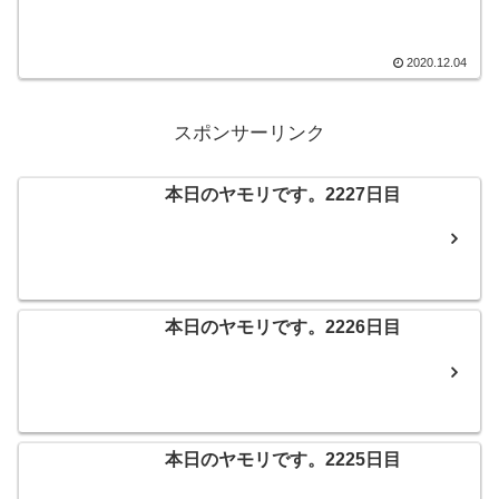
の朝刊において全面広告が掲載され、コ
ンプリートを目指してコンビニに列がで
きた所もあったとか！ちなみにわが家は
無一郎と禰豆子の2人でした。
2020.12.04
スポンサーリンク
本日のヤモリです。2227日目
本日のヤモリです。2226日目
本日のヤモリです。2225日目