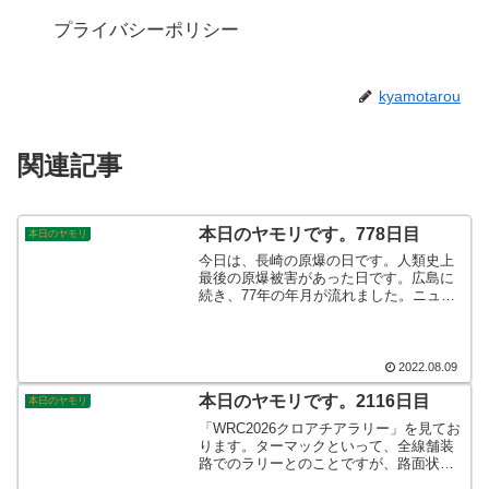
プライバシーポリシー
kyamotarou
関連記事
本日のヤモリです。778日目
本日のヤモリ
今日は、長崎の原爆の日です。人類史上
最後の原爆被害があった日です。広島に
続き、77年の年月が流れました。ニュー
スでは、追悼式の模様を放送しており、
合唱隊の追悼歌を見ました。気の遠くな
るような歳月ですが、そのことが、永遠
に続く事を願っています。そんなこんな
2022.08.09
で、本日のヤモリです。
本日のヤモリです。2116日目
本日のヤモリ
「WRC2026クロアチアラリー」を見てお
ります。ターマックといって、全線舗装
路でのラリーとのことですが、路面状況
がよくなくて路肩には岩や砂利。そこに