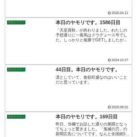
乗ってタイヤトラブルが続出しておりま
す。波乱の第4戦、明日の日曜日ラストで
優勝が決まります！そんなこんなで、本
2026.04.11
日のヤモリです。
本日のヤモリです。1586日目
本日のヤモリ
「天皇賞秋」が終わりました。わたしの
予想通りに一着馬はドウデュース号でし
た。しっかりと複勝でGETしましたが、
200円の配当が付きまして、びっくりしま
したね◎それだけ予想が難しかったので
しょうか。そんなこんなで、本日のヤモ
リです。
2024.10.27
44日目。本日のヤモリです。
本日のヤモリ
凛としていて、食欲旺盛なのはいいこと
だと思っています。
2020.08.01
本日のヤモリです。169日目
本日のヤモリ
昨日、当欄でお話した通りの展開となっ
てちょっと驚きました。「鬼滅の刃」の
新聞広告についてです。なんと全国紙5紙