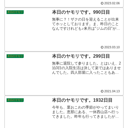
う買えないのです！そんなこんなで、本
2023.02.06
日のヤモリです。
本日のヤモリです。990日目
本日のヤモリ
無事に？！ザクの日を迎えることが出来
てホッとしております。ま、昨日のこと
なんですけれども♪来月は"ジムの日"が近
いですね。その4/6まで1ヶ月近くありま
すから、今取りかかっているクリアカラ
ールブリスの次の製作キットにしよか
な。。。そんなこんなで、本日のヤモリ
2023.03.10
です。
本日のヤモリです。299日目
本日のヤモリ
無事に退院して参りました。とはいえ、2
泊3日の入院生活は決して楽ではありませ
んでした。四人部屋に入ったこともあっ
て、そこはやはり”同居人”の方々には気を
遣いますからくたびれますね。かと言っ
て、個室ですと味気ないですし…そんな
こんなで、本日のヤモリです。
2021.04.13
本日のヤモリです。1932日目
本日のヤモリ
今年も、栗おこわの季節がやってまいり
ました。恵那にある、一休西山店へ行っ
てきました。昨年も行ってきましたが、
同じメニューに懐かしさとともに、安心
感を得ました。栗のモンブランはデコレ