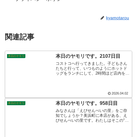
kyamotarou
関連記事
本日のヤモリです。2107日目
本日のヤモリ
コストコへ行ってきました。子どもさん
たちと行って、いつものようにホットド
ッグをランチにして、2時間ほど店内をぶ
らぶらして参りました。毎度のこと買う
ものは同じですから、新鮮味はないので
すがどーしても足が向いてしまうのです
よね。そんなこんなで、本日のヤモリで
2026.04.02
す。
本日のヤモリです。958日目
本日のヤモリ
みなさんは「えびせんべいの里」をご存
知でしょうか？美浜町に本店がある、え
びせんべいの里です。わたしはそこの"え
びせんいろいろ"という商品のファンで
す。残念なことに、昨年の夏から値上が
りしてしまいました。ワンコインではも