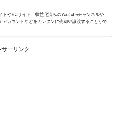
イトやECサイト、収益化済みのYouTubeチャンネルや
gramアカウントなどをカンタンに売却や譲渡することがで
ムです。オンライン完結で最短即日でのスピード取引が
ンサーリンク