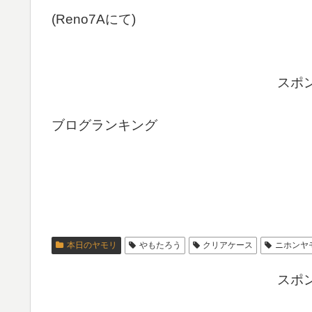
(Reno7Aにて)
スポ
ブログランキング
本日のヤモリ
やもたろう
クリアケース
ニホンヤ
スポ