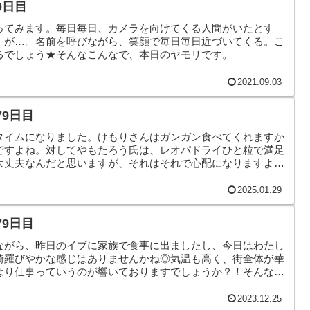
0日目
ってみます。毎日毎日、カメラを向けてくる人間がいたとす
すが…。名前を呼びながら、笑顔で毎日毎日近づいてくる。こ
るでしょう★そんなこんなで、本日のヤモリです。
2021.09.03
79日目
タイムになりました。けもりさんはガンガン食べてくれますか
ですよね。対してやもたろう氏は、レオパドライひと粒で満足
大丈夫なんだと思いますが、それはそれで心配になりますよ
のヤモリです。
2025.01.29
79日目
ながら、昨日のイブに家族で食事に出ましたし、今日はわたし
綺羅びやかな感じはありませんかね◎気温も高く、街全体が華
はり仕事っていうのが響いておりますでしょうか？！そんなこ
。
2023.12.25