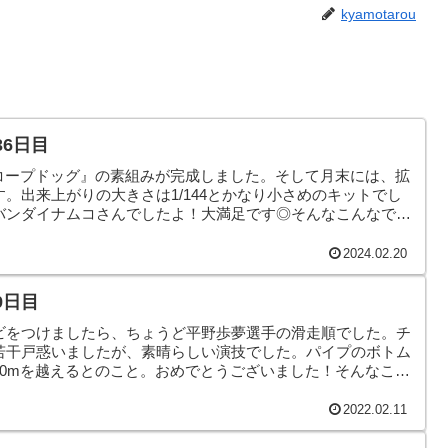
kyamotarou
36日目
ズ スコープドッグ』の素組みが完成しました。そして月末には、拡
。出来上がりの大きさは1/144とかなり小さめのキットでし
バンダイナムコさんでしたよ！大満足です◎そんなこんなで、
2024.02.20
9日目
ビをつけましたら、ちょうど平野歩夢選手の滑走順でした。チ
若干戸惑いましたが、素晴らしい演技でした。パイプのボトム
10mを越えるとのこと。おめでとうございました！そんなこん
2022.02.11