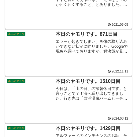
がわくわくすること」とありました。日
常で心が躍ることは…そう多くありませ
んね笑。その訳は言葉の意味にありまし
たか…ましてや、口に出すことはごく稀
かも知れません。期待に胸を膨らませ
2021.03.05
る！
本日のヤモリです。871日目
本日のヤモリ
エラーが起きてしまい、画像の取り込み
ができない状況に陥りました。Googleで
現象を調べておりますが、解決策が見つ
かりません。しばらくの間、ブログをお
休みすることになるかもしれません。何
度も諦めずにチャレンジしたいと思いま
す。そんなこんなで、本日のヤモリで
2022.11.11
す。
本日のヤモリです。1510日目
本日のヤモリ
今日は、「山の日」の振替休日です。と
言うことで？！海へ繰り出してきまし
た。行き先は「西浦温泉パームビーチ」
です。初めて行ったのですが、穴場中の
穴場なのか程よく空いていてみんなご機
嫌に遊んでおりました。地震も起きずほ
っと一安心でした。そんなこんなで、本
2024.08.12
日のヤモリです。
本日のヤモリです。1429日目
本日のヤモリ
アルファードのメンテナンスのお話、そ