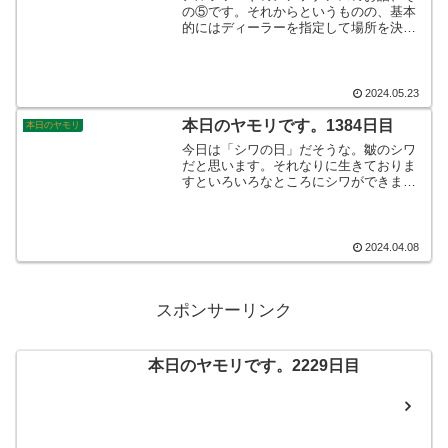
の⑤です。それからというものの、基本
的にはディーラーを指定して場所を決め
てクルマを入れるようにしました。肝心
のアルファードがそんなにもくたびれた
エンジンを載せているとは、知る由もあ
りませんでした。そんなこんなで、本日
2024.05.23
のヤモリです!
本日のヤモリです。1384日目
本日のヤモリ
今日は「シワの日」だそうな。皺のシワ
だと思います。それなりに生きておりま
すといろいろなところにシワができます
ね。顔や手だけでなくカラダ中のあちこ
ちに気が付かないうちにシワだらけ♪なん
てことになっておりますね。それに引き
換え、脳みそのシワは…。そんなこんな
2024.04.08
で、本日のヤモリです。
スポンサーリンク
本日のヤモリです。2229日目