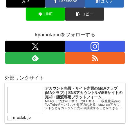
X
Facebook
はてブ
LINE
コピー
kyamotarouをフォローする
外部リンクサイト
アカウント売買・サイト売買のM&Aクラブ
(MAクラブ)｜SNSアカウントやWEBサイトの
売却・譲渡専用プラットフォーム
M&AクラブはWEBサイトやECサイト、収益化済みの
YouTubeチャンネルや集客力のあるInstagramアカウ
ントなどをカンタンに売却や譲渡することができるプ
ラットフォームです。オンライン完結で最短即日での
スピード取引が可能。取引完了ま...
maclub.jp