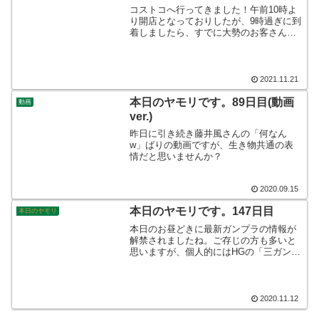
コストコへ行ってきました！午前10時よ
り開店となっておりしたが、9時過ぎに到
着しましたら、すでに大勢のお客さん
が……？！どうやら、混雑緩和のために
規定の時間よりも早くに、お店を空ける
そうです。コストコあるあるらしいです
よ☆そんなこんなで、本日のヤモリで
2021.11.21
す。
本日のヤモリです。89日目(動画
動画
ver.)
昨日に引き続き藤井風さんの「何なん
w」ばりの動画ですが、生き物共通の表
情だと思いませんか？
2020.09.15
本日のヤモリです。147日目
本日のヤモリ
本日のお昼どきに最新ガンプラの情報が
解禁されましたね。ご存じの方も多いと
思いますが、個人的にはHGの「三ガンダ
ム」発売が待ち遠しかったので、とても
うれしく思っています。「ペーネロペ
ー」とのエフェクトセットも気になりま
すが、単体かセットか迷います…
2020.11.12