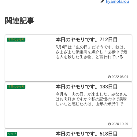
kyamotarou
関連記事
本日のヤモリです。712日目
本日のヤモリ
6月4日は「虫の日」だそうです。蚊は、
さまざまな伝染病を媒介し「世界中で最
も人を殺した生き物」と言われているそ
うです。全くもって、恐ろしい存在です
ね。しかしながら、メスしか血を吸わ
ず、子孫繁栄のためですから、命がけも
いいところです。そんなこんなで、本日
2022.06.04
のヤモリです。
本日のヤモリです。133日目
本日のヤモリ
今月も「肉の日」が来ました。みなさん
はお肉好きですか？私の記憶の中で美味
しいなと感じたのは、山形の米沢牛で
す。昨年山形へ行きましたおりに、すき
焼き屋さんで食べたお肉は最高に美味し
かった記憶があります。お店の名前は確
か…機会があればご紹介したいと思いま
2020.10.29
す！
本日のヤモリです。518日目
ヤモリ