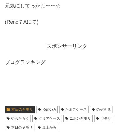
元気にしてっかよ〜〜☆
(Reno７Aにて)
スポンサーリンク
ブログランキング
本日のヤモリ
Reno7A
たまごケース
のぞき見
やもたろう
クリアケース
ニホンヤモリ
ヤモリ
本日のヤモリ
真上から