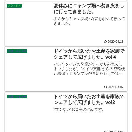
夏休みにキャンプ場へ焚き火をし
アウトドア
に行ってきました。
夕方からキャンプ場へ”涼”を求めて行って
きました。
2020.08.15
ドイツから届いたお土産を家族で
日記、レビュー
シェアして広げました。vol.4
バレンタインの季節がすっかり外れてし
まいましたが、”ドイツ支部”からの空輸便
が着弾（※ガンプラが届いたわけではあ
りません…）しましたので、今回その一
部をご紹介します。日本でもワクチン接
2021.03.02
種が開始されましたが、自由に海外へ行
き来できるのはいつになるのやら…
ドイツから届いたお土産を家族で
日記、レビュー
シェアして広げました。vol3
”甘くない”お菓子のお話です。