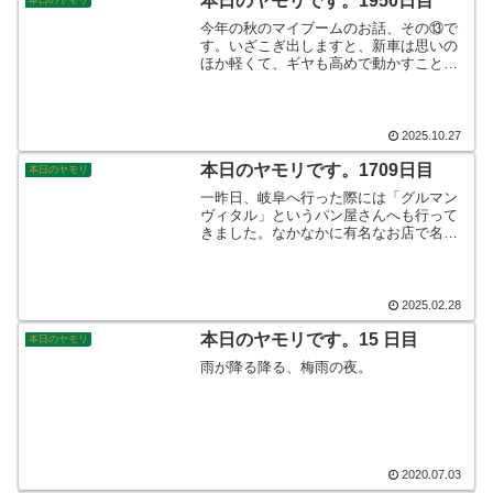
本日のヤモリです。1950日目
本日のヤモリ
今年の秋のマイブームのお話、その⑬で
す。いざこぎ出しますと、新車は思いの
ほか軽くて、ギヤも高めで動かすことが
できました。店舗で受領して帰路がてら
サイクリングに出ました。ペダルが軽い
ので心まで軽くなるような感じでした。
そんなこんな本日のヤモリです。
2025.10.27
本日のヤモリです。1709日目
本日のヤモリ
一昨日、岐阜へ行った際には「グルマン
ヴィタル」というパン屋さんへも行って
きました。なかなかに有名なお店で名古
屋市内にも店舗があるようなお店です。
今回は、岐阜店へ行ってきましたから、
次に訪れる際には、垂井の本店へも行っ
てみたいものです。そんなこんなで、本
2025.02.28
日のヤモリです。
本日のヤモリです。15 日目
本日のヤモリ
雨が降る降る、梅雨の夜。
2020.07.03