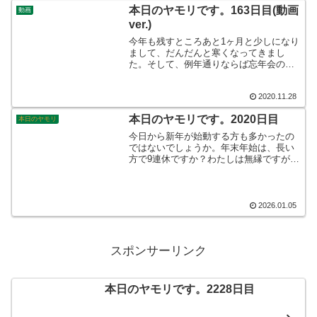
本日のヤモリです。163日目(動画
動画
ver.)
今年も残すところあと1ヶ月と少しになり
まして、だんだんと寒くなってきまし
た。そして、例年通りならば忘年会のシ
ーズンに入りその寒さとは裏腹に、街は
益々賑やかな装いを見せるはずですが、
2020.11.28
今年はやはり感染症の影響が色濃く残っ
て、それどころではないようです。
本日のヤモリです。2020日目
本日のヤモリ
今日から新年が始動する方も多かったの
ではないでしょうか。年末年始は、長い
方で9連休ですか？わたしは無縁ですが、
海外旅行など行かれた方もあるかもしれ
ません。円安のなか、とても大変かと思
います。日本を背負って、世界へ羽ばた
いてもらいたいものです。そんなこんな
2026.01.05
で、本日のヤモリです。
スポンサーリンク
本日のヤモリです。2228日目