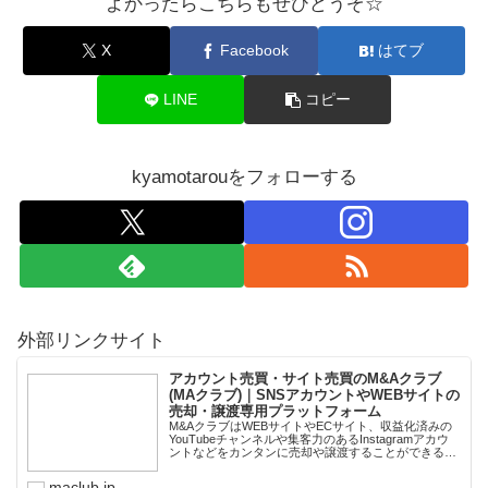
よかったらこちらもぜひどうぞ☆
X
Facebook
はてブ
LINE
コピー
kyamotarouをフォローする
外部リンクサイト
アカウント売買・サイト売買のM&Aクラブ
(MAクラブ)｜SNSアカウントやWEBサイトの
売却・譲渡専用プラットフォーム
M&AクラブはWEBサイトやECサイト、収益化済みの
YouTubeチャンネルや集客力のあるInstagramアカウ
ントなどをカンタンに売却や譲渡することができるプ
ラットフォームです。オンライン完結で最短即日での
スピード取引が可能。取引完了ま...
maclub.jp