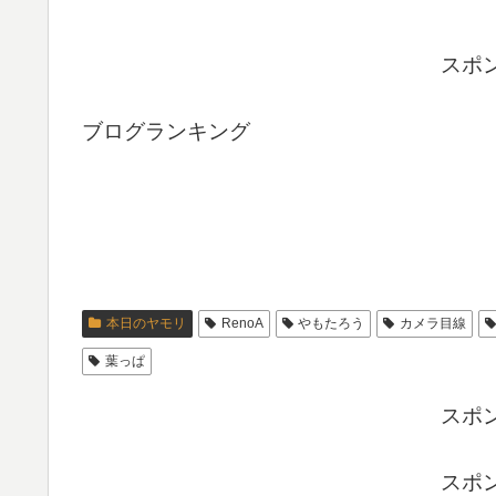
スポ
ブログランキング
本日のヤモリ
RenoA
やもたろう
カメラ目線
葉っぱ
スポ
スポ