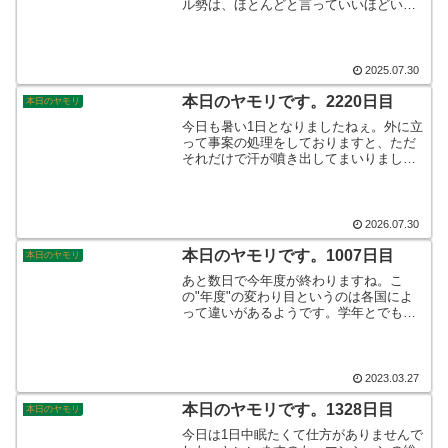
ル勢は、ほとんどと言っていいほどいい
ところがなく、防戦に徹するといったレ
ースで、見ていても歯がゆいレースでし
た。角田選手は、下位に沈んでしまって
残念な結果で次戦に期待です！そんなこ
2025.07.30
んなで、本日のヤモリです。
本日のヤモリです。2220日目
本日のヤモリ
今日も暑い1日となりましたねぇ。外に立
って事案の処理をしておりますと、ただ
それだけで汗が噴き出してまいりまし
た。被災地でも同じような暑さに見舞わ
れていることでしょう。捜索などにあた
る方々の体調を気にかけております。そ
んなこんなで、本日のヤモリです。
2026.07.30
本日のヤモリです。1007日目
本日のヤモリ
あと数日で今年度が終わりますね。こ
の"年度"の変わり目というのは各国によ
って違いがあるようです。学年とでもい
いましょうか、一般に知られているのは9
月始まりの西洋諸国ですか。中には2月や
3月始まりの国もあるようですよ。そんな
こんなで、本日のヤモリです。
2023.03.27
本日のヤモリです。1328日目
本日のヤモリ
今日は1日中眠たくて仕方がありませんで