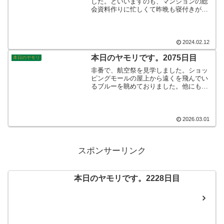
した。といいますのも、マンションの総
会資料作りに忙しくて昨晩も寝付きが悪
くてよく眠れませんでした。こんな状態
があと一ヶ月も続くとなりますと、最後
にはやってらんないなぁ♪となりますでし
ょうね。。。そんなこんなで、本日のヤ
2024.02.12
モリです。
本日のヤモリです。2075日目
本日のヤモリ
非番で、航空祭を見学しました。ショッ
ピングモールの屋上から遠くを飛んでい
るブルーを眺めておりました。他にも大
勢の人が見ておりしましたが、遠すぎて
スモークはよく見えませんでした。た
だ、その勇姿は感じる事ができました。
片手には、スマホ、YouTubeライブでダ
2026.03.01
ブル視聴でした。有難い！そんなこんな
で、本日のヤモリです。
スポンサーリンク
本日のヤモリです。2228日目