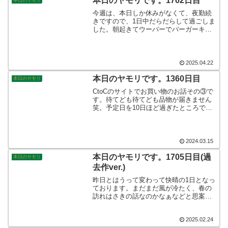
本日のヤモリです。1762日目
本日のヤモリ
今週は、本日しか休みがなくて、夜勤続
きですので、1日中だらだらして過ごしま
した。朝起きてウーバーでバーガーキン
グを頼んで、新聞を読んで、Youtubeを見
て少し昼寝をして、夕飯にとんかつを揚
げて、1時間ほど散歩に出て、って、結構
アクティブで休んでないじゃん。そんな
2025.04.22
こんなで、本日のヤモリです。
本日のヤモリです。1360日目
本日のヤモリ
CtoCのサイトでお買い物のお話その③で
す。待てども待てども品物が届きません
笑。予定日を10日ほど過ぎたところで、
さすがにおかしいと思い生産者に連絡を
入れました。案の定、こちらも全く返信
がありません笑。新手の詐欺に出くわし
たかと思いました。そんなこんなで、本
2024.03.15
日のヤモリです。
本日のヤモリです。1705日目(過
本日のヤモリ
去作ver.)
昨日とはうって変わって快晴の1日となっ
ております。まだまだ風が冷たく、春の
訪れはさきの話なのかなぁなどと思案し
ているところです。ニホンヤモリにとっ
ても、待ち遠しい春です。まぁ春の訪れ
2025.02.24
≒花粉症の季節ですから、辛い面もある