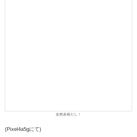
全然余裕だし！
(Pixel4a5gにて)