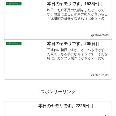
のですがね。そんなこんなで、本日のヤ
本日のヤモリです。1535日目
本日のヤモリ
モリです。
昨日、お米不足のお話をしたところで
す。報道によると新米の出来が良いらし
く流通網の改善がなされれば市場への影
響はない、と政府は考えているとのこと
でした。本当ですか？！現に、昨日寄っ
たスーパーでは、お米(があったであろう
棚)は、すっからかんでお米の影も形もあ
2024.09.06
りませんでしたが。。。そんなこんな
で、本日のヤモリです。
本日のヤモリです。205日目
本日のヤモリ
三連休の初日ですが、どこへも行けずに
お家でこもる事になりそうです。そんな
時は、ガンプラ製作にかぎる？！訳です
が、いま『旧ザク』の仕上げをしている
ところです。”オリジン版”のキットですか
ら可動域が広いのなんの。撮影そっちの
けで遊んでしまいました。
2021.01.09
スポンサーリンク
本日のヤモリです。2226日目