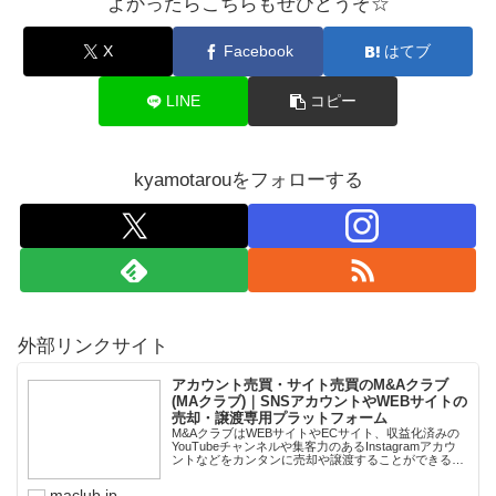
よかったらこちらもぜひどうぞ☆
X
Facebook
はてブ
LINE
コピー
kyamotarouをフォローする
外部リンクサイト
アカウント売買・サイト売買のM&Aクラブ
(MAクラブ)｜SNSアカウントやWEBサイトの
売却・譲渡専用プラットフォーム
M&AクラブはWEBサイトやECサイト、収益化済みの
YouTubeチャンネルや集客力のあるInstagramアカウ
ントなどをカンタンに売却や譲渡することができるプ
ラットフォームです。オンライン完結で最短即日での
スピード取引が可能。取引完了ま...
maclub.jp