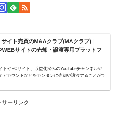
サイト売買のM&Aクラブ(MAクラブ)｜
やWEBサイトの売却・譲渡専用プラットフ
イトやECサイト、収益化済みのYouTubeチャンネルや
gramアカウントなどをカンタンに売却や譲渡することがで
ムです。オンライン完結で最短即日でのスピード取引が
ンサーリンク