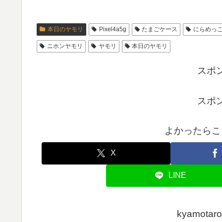
本日のヤモリ
Pixel4a5g
たまごケース
にらめっ
ニホンヤモリ
ヤモリ
本日のヤモリ
スポ
スポ
よかったらこ
X
LINE
kyamot