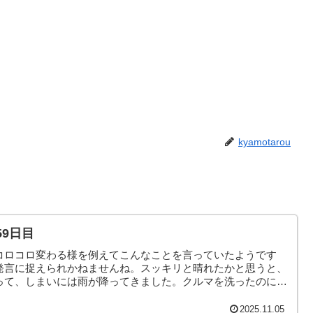
kyamotarou
59日目
コロコロ変わる様を例えてこんなことを言っていたようです
発言に捉えられかねませんね。スッキリと晴れたかと思うと、
って、しまいには雨が降ってきました。クルマを洗ったのに、
んなこんなで、本日のヤモリです。
2025.11.05