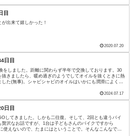
日目
とが出来て嬉しかった！
2020.07.20
84日目
交換をしました。距離に関わらず半年で交換しております。30
を抜きましたら、暖め過ぎのようでしてオイルを抜くときに熱
ました(無事)。シャビシャビのオイルはいかにも潤滑によくな
なで、本日のヤモリです。
2024.07.17
20日目
oへGOしてきました。しかも二往復。そして、2回とも違うバイ
も贅沢なお話ですが、1台は子どもさんのバイクですから
自由に使えないので、たまにはということで。そんなこんなで、