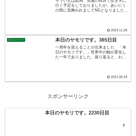
そういえば結局、先週の休みで焚き火に
行く予定をしておりましたが、あいにく
の雨に見舞われましてNGとなりました。
アウトドアブームも去り、まったりと家
で過ごすことに浸かってしまった感は否
めないところです。来月あたりで山の登
り納めに行きたいのですが…。そんなこ
2024.11.28
んなで、本日のヤモリです。
本日のヤモリです。365日目
本日のヤモリ
一周年を迎えることが出来ました、「本
日のヤモリです。」世界中の軸が変化し
た一年でありました。振り返ると、わが
家も激変した一年となりました。さまざ
まな変化の中で、唯一変わらなかったこ
とは、当ブログの毎日更新を続けて来た
ことではないかな？と思っています。
2021.06.18
スポンサーリンク
本日のヤモリです。2230日目