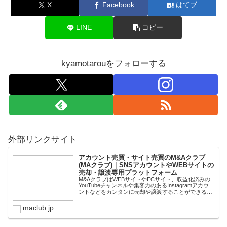
X
Facebook
はてブ
LINE
コピー
kyamotarouをフォローする
外部リンクサイト
アカウント売買・サイト売買のM&Aクラブ
(MAクラブ)｜SNSアカウントやWEBサイトの
売却・譲渡専用プラットフォーム
M&AクラブはWEBサイトやECサイト、収益化済みの
YouTubeチャンネルや集客力のあるInstagramアカウ
ントなどをカンタンに売却や譲渡することができるプ
ラットフォームです。オンライン完結で最短即日での
スピード取引が可能。取引完了ま...
maclub.jp