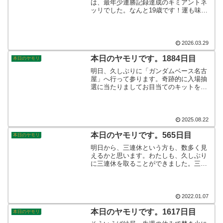
は、最年少連勝記録達成のキミアントネ
ッリでした。なんと19歳です！運も味方
につけて、後半はぶっちぎりでの優勝で
した。中東情勢のおかげで、スケジュー
ルは1ヶ月空きますが、メルセデスの勢い
は変わらないのか？！楽しみです。そん
2026.03.29
なこんなで、本日のヤモリです。
本日のヤモリです。1884日目
本日のヤモリ
明日、久しぶりに「ガンダムベース名古
屋」へ行って参ります。奇跡的に入場抽
選に当たりましてお目当てのキットをき
っと買うことができるかなと。新発売の
ガンダムエアリアルのMGSDを買ってこ
ようかと思っております。今月の運はコ
コですべて使うことになるのかなと。そ
2025.08.22
んなこんなで、本日のヤモリです。
本日のヤモリです。565日目
本日のヤモリ
明日から、三連休という方も、数多く見
えるかと思います。わたしも、久しぶり
に三連休を取ることができました。三連
休となるのは、半年ぶりぐらいですか、
オミクロン株に注意しながら、出かけて
みたいと思います♪そんなこんなで、本日
のヤモリです。
2022.01.07
本日のヤモリです。1617日目
本日のヤモリ