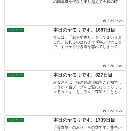
の間危機を何度も乗り越えて令和の時代
まで営業を続けております。目玉は、コ
モンマーモセットという猿の一種のおば
あちゃん猿だそうで、今回も彼女をお目
当てに来園したのでした。そんなこんな
2024.07.26
で、本日のヤモリです。
本日のヤモリです。1687日目
本日のヤモリ
今日は、「お伊勢参り」をしてまいりま
した。訪れるのはおよそ10年ぶりのこと
で、すっかり行き道を忘れてしまってい
ました。今回は、NEXCO中日本の「速
旅」を使って行ってきましたから、高速
代もおトクに快適なクルマ旅で参拝する
ことができました。そんなこんなで、本
2025.02.06
日のヤモリです。
本日のヤモリです。827日目
本日のヤモリ
みなさんは、猫の保護活動をご存知でし
ょうか？当ブログをご覧になってらっし
ゃる方々は、もちろんご存知のことと思
います。わたしの知り合いに、積極的に
関わっている方が見えます。野良猫を拾
ってきては、ほしい方へ譲る。そんな活
動です。そんなこんなで、本日のヤモリ
2022.09.27
です。
本日のヤモリです。1739日目
本日のヤモリ
「長野旅」のお話、その③です。非番か