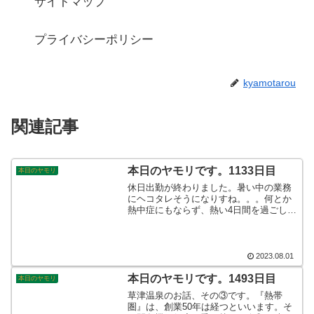
サイトマップ
プライバシーポリシー
kyamotarou
関連記事
本日のヤモリです。1133日目
本日のヤモリ
休日出勤が終わりました。暑い中の業務
にヘコタレそうになりすね。。。何とか
熱中症にもならず、熱い4日間を過ごして
きました。今夜はけもりさんたち同様に
爆睡出来そうですから、暑さを感じずに
済むかな？！そんなこんなで、本日のヤ
モリです。
2023.08.01
本日のヤモリです。1493日目
本日のヤモリ
草津温泉のお話、その③です。『熱帯
圏』は、創業50年は経つといいます。そ