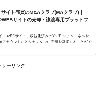
サイト売買のM&Aクラブ(MAクラブ)｜
やWEBサイトの売却・譲渡専用プラットフ
イトやECサイト、収益化済みのYouTubeチャンネルや
gramアカウントなどをカンタンに売却や譲渡することがで
ムです。オンライン完結で最短即日でのスピード取引が
ンサーリンク