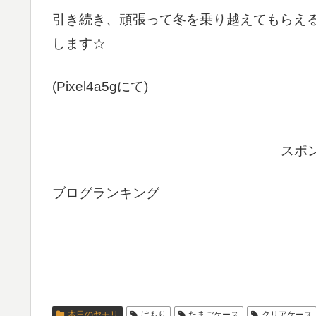
引き続き、頑張って冬を乗り越えてもらえ
します☆
(Pixel4a5gにて)
スポ
ブログランキング
本日のヤモリ
けもり
たまごケース
クリアケース