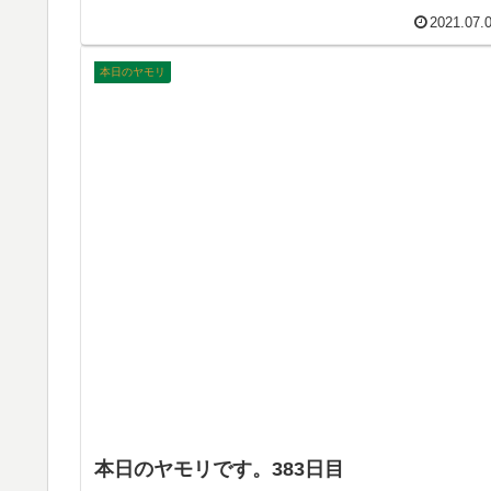
おりましたー！というご報告ができると良いのです
2021.07.
が…
本日のヤモリ
本日のヤモリです。383日目