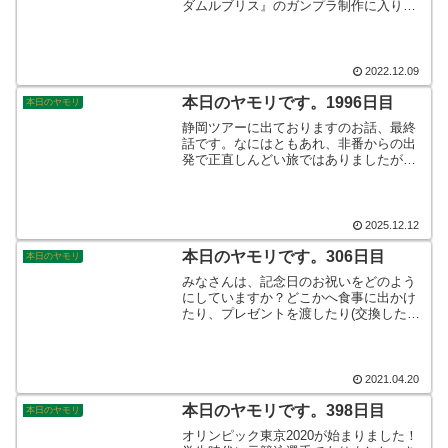
ダムルブリス』のガンプラ制作に入りま
した。今年は、腰を壊してしまった影響
でほとんど作ることができませんでし
た。来年は、ペースを戻してブログにア
ップしていきます☆そんなこんなで、本
2022.12.09
日のヤモリです。
本日のヤモリです。1996日目
本日のヤモリ
静岡ツアーに出ておりますのお話、最終
話です。なにはともあれ、非番からの出
発で正直しんどい旅ではありましたが、
無事に終わってホッとしました。付き合
い方を見直すきっかけにもなり、とても
有意義な旅でした。バンダイさんの増産
技術に期待しつつ、これからもほどよい
2025.12.12
距離感で旅行を楽しみたいと思います。
そんなこんなで、本日のヤモリです。
本日のヤモリです。306日目
本日のヤモリ
みなさんは、記念日のお祝いをどのよう
にしていますか？どこかへ食事に出かけ
たり、プレゼントを渡したり(交換した
り？！)して、何かしらの形で表現する事
が多いかも知れません。わが家では、食
事を選択することが多いです。今日は、
奥さんとの入籍記念日でした。
2021.04.20
本日のヤモリです。398日目
本日のヤモリ
オリンピック東京2020が始まりました！