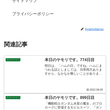
サイトマップ
プライバシーポリシー
kyamotarou
関連記事
本日のヤモリです。774日目
本日のヤモリ
明日は、「ハムの日」ですね。ハムにま
つわる話としましては、功罪両方ありま
すから、なかなか難しいことがありま
す。子供時分には、美味しく頂いており
ましたが、大人になってからは、添加物
問題に目がいき、あまり口にしなくなっ
てしまいましたね。そんなこんなで、本
2022.08.05
日のヤモリです。
本日のヤモリです。899日目
本日のヤモリ
「機動戦士ガンダム水星の魔女」のプロ
ローグに登場するモビルスーツ、『ガン