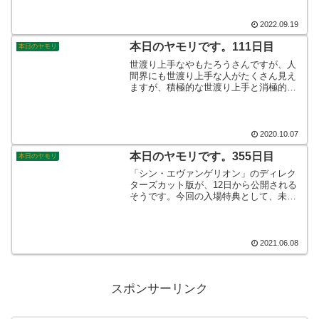
ら、ありがたいのですが身体はつらいで
すね。しっかりと休んで、明日に備えた
いと思います。そんなこんなで、本日の
2022.09.19
ヤモリです。
本日のヤモリです。111日目
本日のヤモリ
世渡り上手なやもたろうさんですが、人
間界にも世渡り上手な人がたくさん見え
ますが、積極的な世渡り上手と消極的な
世渡り上手、みなさんはどちらに該当し
ますでしょうか？ちなみに私は、無益な
争いを避けるため消極的な方の世渡り上
手でしょうか？ひとまずその場から…
2020.10.07
本日のヤモリです。355日目
本日のヤモリ
「シン・エヴァンゲリオン」のディレク
ターズカット版が、12日から公開される
そうです。今回の入場特典として、未発
表のA4サイズのブックレットが、枚数限
定で配布されるとのこと。これを観に行
かないワケにはいかないにゃ☆そんなこ
んなで、本日のヤモリです。
2021.06.08
スポンサーリンク