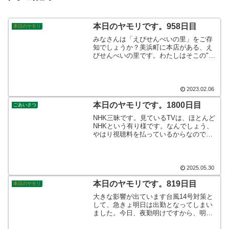
本日のヤモリです。958日目
本日のヤモリ
みなさんは「えびせんべいの里」をご存
知でしょうか？美浜町に本店がある、え
びせんべいの里です。わたしはそこの"え
びせんいろいろ"という商品のファンで
す。残念なことに、昨年の夏から値上が
りしてしまいました。ワンコインではも
う買えないのです！そんなこんなで、本
2023.02.06
日のヤモリです。
本日のヤモリです。1800日目
ごあいさつ
NHK三昧です。見ているTVは、ほとんど
NHKという有り様です。なんでしょう、
やはり視聴料を払っているからなのでし
ょうか、見ずにはいられないという呪縛
的なものなのだと、半ば諦めておりま
す。。。そんなこんなで、本日のヤモリ
です。
2025.05.30
本日のヤモリです。819日目
本日のヤモリ
大きな影響が出ています台風14号対策と
して、急きょ明日は出勤となってしまい
ました。今日、夜勤明けですから、明日
は休出となります。手当が付きますか