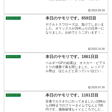
タイムだったようです！景観がほとんど
望むことが出来ない山でしたから、長居
2023.09.29
しなかったのかもしれませんね☆ブログ
のアップをお楽しみに！そんなこんな
本日のヤモリです。859日目
本日のヤモリ
で、本日のヤモリです。
ヤクルトスワローズは、負けてしまいま
した。オリックスが26年ぶりの日本一に
なりました。おめでとうございます！先
輩は、しっかりとテレビ中継に映ってい
て、8回裏の攻撃の際に、座席を立ち上が
っていたのをカメラが捉えていました。
興奮したのもつかの間…。そんなこんな
2022.10.30
で、本日のヤモリです。
本日のヤモリです。1861日目
本日のヤモリ
ベルギーGPの結果は、オスカー・ピアス
トリの優勝で幕を閉じました。レッドブ
ル勢は、ほとんどと言っていいほどいい
ところがなく、防戦に徹するといったレ
ースで、見ていても歯がゆいレースでし
た。角田選手は、下位に沈んでしまって
残念な結果で次戦に期待です！そんなこ
2025.07.30
んなで、本日のヤモリです。
本日のヤモリです。1161日目
本日のヤモリ
非番でカラオケに行ってきました♪10時か
ら19時までのフリータイムでなんと700
円です。価格破壊もイイところでしたの