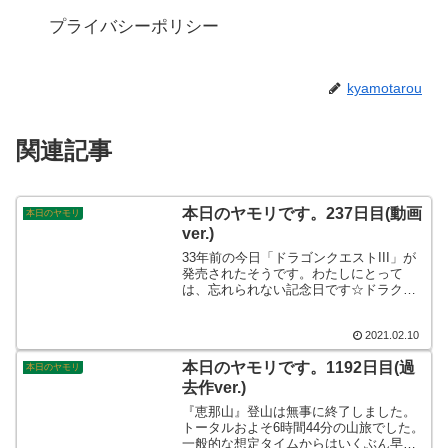
プライバシーポリシー
kyamotarou
関連記事
本日のヤモリです。237日目(動画
本日のヤモリ
ver.)
33年前の今日「ドラゴンクエストIII」が
発売されたそうです。わたしにとって
は、忘れられない記念日です☆ドラクエ
IIIと言えばやはり、職業の設定かなと思
いますが、みなさんは何を思い浮かべる
2021.02.10
でしょうか？”遊び人”のパルプンテ連発に
は参りましたね笑
本日のヤモリです。1192日目(過
本日のヤモリ
去作ver.)
『恵那山』登山は無事に終了しました。
トータルおよそ6時間44分の山旅でした。
一般的な想定タイムからはいくぶん早い