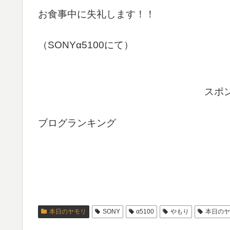
お食事中に失礼します！！
（SONYα5100にて）
スポ
ブログランキング
本日のヤモリ
SONY
α5100
やもり
本日のヤ