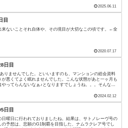
です。
2025.06.11
日目
出来ないことそれ自体や、その境目が大切なこの頃です。←全
2020.07.17
28日目
がありませんでした。といいますのも、マンションの総会資料
きが悪くてよく眠れませんでした。こんな状態があと一ヶ月も
はやってらんないなぁ♪となりますでしょうね。。。そんなこ
。
2024.02.12
05日目
の日曜日に行われておりましたね。結果は、サトノレーヴ号の
しの予想は、悲願のG1制覇を目指した、ナムラクレア号でし