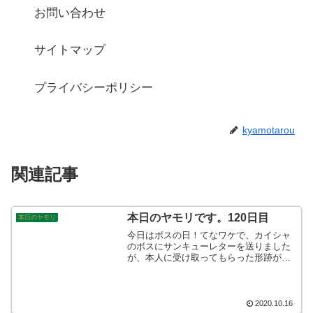
お問い合わせ
サイトマップ
プライバシーポリシー
kyamotarou
関連記事
本日のヤモリです。120日目
本日のヤモリ
今日はボスの日！てなワケで、カイシャ
のボスにサンキューレターを送りました
が、本人に受け取ってもらった形跡があ
りません。ほかの方々にたくさんの反応
を頂きましたが、如何せん本人が見てな
いので何ともなりませんね。しかしなが
ら、皆さんはボスの日なるものをご存知
2020.10.16