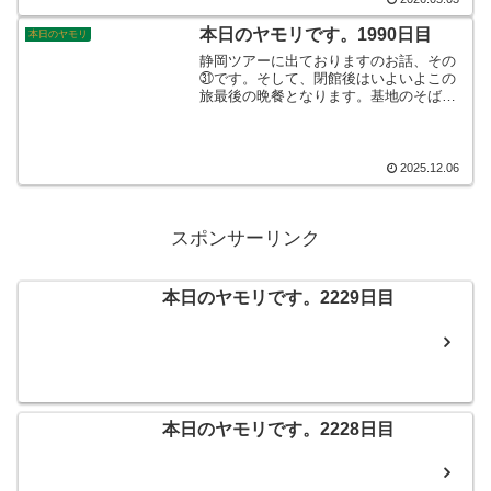
した。そんなこんなで、本日のヤモリで
す。
本日のヤモリです。1990日目
本日のヤモリ
静岡ツアーに出ておりますのお話、その
㉛です。そして、閉館後はいよいよこの
旅最後の晩餐となります。基地のそばに
ある、餃子屋さんへ繰り出すことになり
ました。ところがところがです。予約を
していなかったため、入れなかったので
す！金曜日、そして、自衛隊の方の御用
2025.12.06
達。うっかりしておりました。。。そん
なこんなで、本日のヤモリです。
スポンサーリンク
本日のヤモリです。2229日目
本日のヤモリです。2228日目