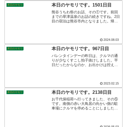
でしたか!?
本日のヤモリです。1501日目
本日のヤモリ
熊谷うちわ祭のお話、その①です。前回
までの草津温泉のお話の続きですね。2日
目の宿泊は熊谷市内となりました。帰省
を兼ねて「熊谷祇園うちわ祭」に参加し
てきました。関東一の祇園祭ということ
で、3日間開催で70万人を超える観客が集
まる大きなお祭りでした。そんなこんな
2024.08.03
で、本日のヤモリです。
本日のヤモリです。967日目
本日のヤモリ
バレンタインデーの昨日は、クルマの通
りが少なくすこし拍子抜けしました。平
日だったからなのか、お出かけは控えて
みえましたか？！わたしはというと、家
族から美味しいチョコレートを頂きまし
てとても嬉しく思っています☆さて、WD
はどうしようかなぁ…。そんなこんな
2023.02.15
で、本日のヤモリです。
本日のヤモリです。2138日目
本日のヤモリ
お千代保稲荷へ行ってきました、その⑤
です。南側の赤い大鳥居の向かい側の駐
車場にクルマを停めることにしました。
決め手はやはり、駐車特典のお野菜でし
たね。ねぎ一束付きで1日￥500-でした
ら、停めてしまうでしょう！？わたし達
は、なんと2台目で駐車することが出来ま
2026.05.03