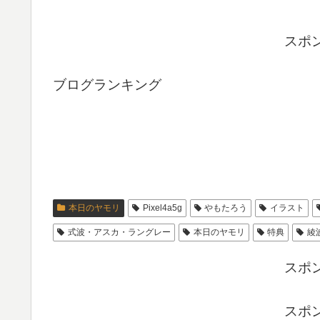
スポ
ブログランキング
本日のヤモリ
Pixel4a5g
やもたろう
イラスト
式波・アスカ・ラングレー
本日のヤモリ
特典
綾
スポ
スポ