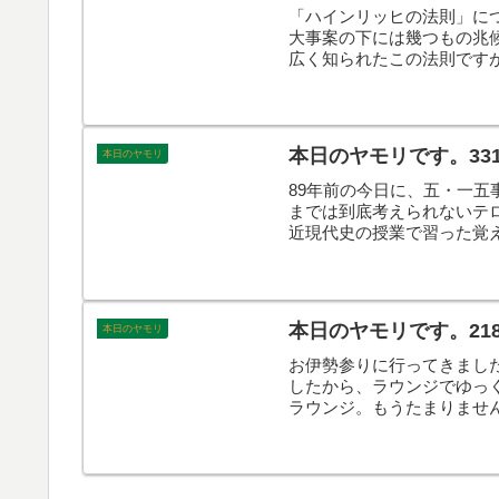
「ハインリッヒの法則」に
大事案の下には幾つもの兆
広く知られたこの法則です
くのでしょうか。理解に苦
本日のヤモリです。33
本日のヤモリ
89年前の今日に、五・一
までは到底考えられないテ
近現代史の授業で習った覚
ったような…
本日のヤモリです。21
本日のヤモリ
お伊勢参りに行ってきまし
したから、ラウンジでゆっ
ラウンジ。もうたまりません
ージは、最高潮でした！そ