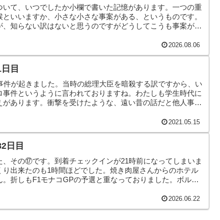
ついて、いつでしたか小欄で書いた記憶があります。一つの重
候といいますか、小さな小さな事案がある、というものです。
が、知らない訳はないと思うのですがどうしてこうも事案が続
しみます。そんなこんなで、本日のヤモリです。
2026.08.06
1日目
五事件が起きました。当時の総理大臣を暗殺する訳ですから、い
ロ事件というように言われておりますね。わたしも学生時代に
えがあります。衝撃を受けたような、遠い昔の話だと他人事だ
2021.05.15
82日目
た、その⑰です。到着チェックインが21時前になってしまいま
くり出来たのも1時間ほどでした。焼き肉屋さんからのホテル
。折しもF1モナコGPの予選と重なっておりました。ボルテ
んなこんなで、本日のヤモリです。
2026.06.22