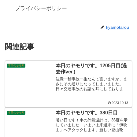
プライバシーポリシー
kyamotarou
関連記事
本日のヤモリです。1205日目(過
本日のヤモリ
去作ver.)
注意一秒事故一生なんて言いますが、ま
さにその通りになってしまいました。
日々交通事故のお話を耳にしております
が、いよいよ身近なところに来ているな
ぁという出来事に遭遇しました。いま一
2023.10.13
度身辺を見直して気を引き締めて行動し
ます。そんなこんなで、本日のヤモリで
本日のヤモリです。380日目
本日のヤモリ
す。
暑い日です！車の外気温計は、36度を示
していました…いよいよ来週末に「伊吹
山」へアタックします。新しい登山靴の
シェイクダウンを実施しますので、その