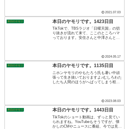
レビューも登山記とともにお伝えしたい
と思います。そう言えば、「Gアーマ
ー」も虎視眈々と控えておりますよ☆
2021.07.03
本日のヤモリです。1423日目
本日のヤモリ
TikTokで、TBSラジオ「日曜天国」の切
り抜きが流れて来て、ここのところハマ
っております。安住さんと中澤さんとの
掛け合いが楽しく、ハガキ職人による投
稿じゃないのかといぶかる事もあります
が、楽しく聞かせてもらっております。
そんなこんなで、本日のヤモリです。
2024.05.17
本日のヤモリです。1135日目
本日のヤモリ
ニホンヤモリのやもたろう氏も暑い中頑
張って生き抜いておりますよ♪むしろわた
したち人間のほうがへばってしまう程の
暑さですね。沖縄地方では台風6号が居座
り大暴れをしているとのこと。多数の被
害が出ているようです。早く立ち去って
くれ！そんなこんなで、本日のヤモリで
2023.08.03
す。
本日のヤモリです。1443日目
本日のヤモリ
TikTokのショート動画は、ずっと見てい
られますね。YouTubeもそうですが、懐
かしのCMやニュースに番組、今では見る