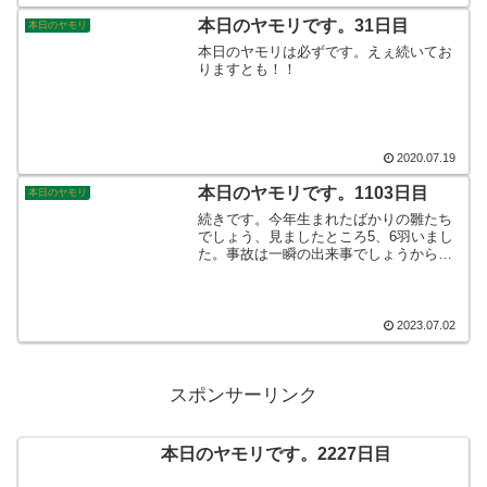
ごとに感嘆しきりでした。そんなこんな
で、本日のヤモリです。
本日のヤモリです。31日目
本日のヤモリ
本日のヤモリは必ずです。えぇ続いてお
りますとも！！
2020.07.19
本日のヤモリです。1103日目
本日のヤモリ
続きです。今年生まれたばかりの雛たち
でしょう、見ましたところ5、6羽いまし
た。事故は一瞬の出来事でしょうからド
ライバーにとっても、鳥たちにとっても
防ぎようがなかったのかもしれません。
ただただ現場は騒然としていました。そ
んなこんなで、本日のヤモリです。
2023.07.02
スポンサーリンク
本日のヤモリです。2227日目