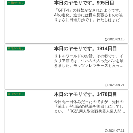
本日のヤモリです。995日目
本日のヤモリ
「GPT-4」の解禁がなされたようです。
AIの進化、進歩には目を見張るものがあ
りまさに日進月歩です。わたしはまだ使
っておりませんので実体験として、評価
することはできませんが情報によると違
和感なく会話をすることができるようで
す。これは驚きです◎そんなこんなで、
2023.03.15
本日のヤモリです。
本日のヤモリです。1914日目
本日のヤモリ
リトルワールドのお話、その⑮です。イ
タリア館では、生ハムの入ったパンを頂
きました。モッツァレラチーズも入って
おり、塩の効いた味がなんとも言えない
美味しさで、本場の雰囲気満載でした。
ここではテイクアウトをして食べ歩きを
しながら、テントの展示場へやって来ま
2025.09.21
した。そんなこんなで、本日のヤモリで
す。
本日のヤモリです。1478日目
本日のヤモリ
今日丸一日休みだったのですが、先日の
『蕪山』登山記の執筆を後回しにしてし
まい、『RG汎用人型決戦兵器人造人間エ
ヴァンゲリオン初号機』の制作に取り掛
かってしまいました。そしてコレが面白
いのなんの！さすがはRG、めちゃくちゃ
リアルでしてパーツひとつを組み立てる
2024.07.11