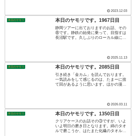
では2日間とも晴れ予報でして、人生2回
目の福岡を満喫できるのではないかと思
っております☆そんなこんなで、本日の
2023.12.03
ヤモリです。
本日のヤモリです。1967日目
本日のヤモリ
静岡ツアーに出ておりますのお話、その
⑧です。静鉄の始発に乗って、目指すは
長沼駅です。久しぶりのローカル線に乗
車しました。1年前に乗った広電以来でし
ょうか。「ヒロアカ」とのコラボによ
り、ラッピング仕様となっていた電車に
乗り15分弱で到着です。無人駅を降りれ
2025.11.13
ば、すぐそこに目指すバンダイの工場は
ありました。そんなこんなで、本日のヤ
本日のヤモリです。2085日目
本日のヤモリ
モリです。
引き続き「金カム」を読んでおります。
一気読みをして感じるのは、たまーに捨
て回があるように思います。ほかの漫画
と同じかと思いますが面白いですね。作
画は強弱があり、見ていて飽きません。
つねに話題に上るのも納得ですね。そん
なこんなで、本日のヤモリです。
2026.03.11
本日のヤモリです。1350日目
本日のヤモリ
クリアケースのお話その③ですが、いよ
いよ明日の磨き日となります。綿のタオ
ルで磨こうか、はたまた化繊のタオルで
磨こうか迷っております。仕上がりは肉