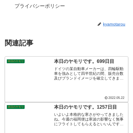
プライバシーポリシー
kyamotarou
関連記事
本日のヤモリです。699日目
本日のヤモリ
ドイツの某自動車メーカーは、四輪駆動
車を強みとして四半世紀の間、販売台数
及びブランドイメージを確立してきまし
た。販売代理店の公式サイトでも、"ゲッ
コー"マークを用いて、その性能をアピー
ルしております。やもたろう！世界に羽
ばたいているよ◎そんなこんなで、本日
2022.05.22
のヤモリです。
本日のヤモリです。1257日目
本日のヤモリ
いよいよ本格的な寒さがやってきました
ね。今週の福岡便は寒波の影響なく無事
にフライトしてもらえるといいんです
が、はたしてどうなりますか。天気予報