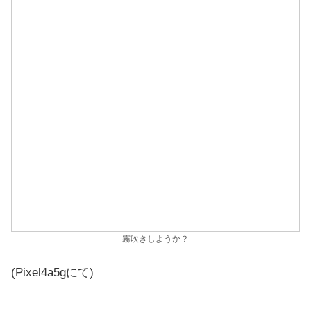
霧吹きしようか？
(Pixel4a5gにて)