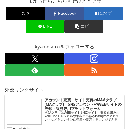
よかったらこちらもぜひどうぞ☆
X
Facebook
はてブ
LINE
コピー
kyamotarouをフォローする
外部リンクサイト
アカウント売買・サイト売買のM&Aクラブ
(MAクラブ)｜SNSアカウントやWEBサイトの
売却・譲渡専用プラットフォーム
M&AクラブはWEBサイトやECサイト、収益化済みの
YouTubeチャンネルや集客力のあるInstagramアカウ
ントなどをカンタンに売却や譲渡することができるプ
ラットフォームです。オンライン完結で最短即日での
スピード取引が可能。取引完了ま...
maclub.jp