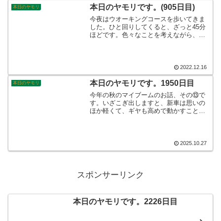
本日のヤモリです。(905日目)
本日のヤモリ
今夜はウオーキングコースを歩いてきま
した。ひと回りしてくると、ざっと45分
ほどです。色々なことを考えながら、歩
いてまいりました。また、ここ最近はイ
ヤホンを用いております食事会に招かれ
る事がありましたからこれが生命線とな
りますでしょうか？？そんなこんなで、
2022.12.16
本日のヤモリです。
本日のヤモリです。1950日目
本日のヤモリ
今年の秋のマイブームのお話、その⑬で
す。いざこぎ出しますと、新車は思いの
ほか軽くて、ギヤも高めで動かすことが
できました。店舗で受領して帰路がてら
サイクリングに出ました。ペダルが軽い
ので心まで軽くなるような感じでした。
そんなこんな本日のヤモリです。
2025.10.27
スポンサーリンク
本日のヤモリです。2226日目