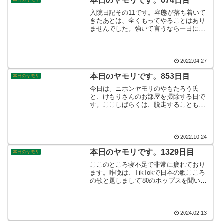
本日のヤモリです。674日目
本日のヤモリ
入院日記その11です。容態が落ち着いて
きたあとは、全くもってやることはあり
ませんでした。強いて言うなら一日に一
回の診察と、鼻からの吸入でした。TVは
普段からあまり見ておりませんから、
You Tubeを見るか、アマプラで、映画を
観るかそのどちらかでしたね。そんなこ
2022.04.27
んなで、本日のヤモリです。
本日のヤモリです。853日目
本日のヤモリ
今日は、ニホンヤモリのやもたろう氏
と、けもりさんのお部屋を掃除する日で
す。ここしばらくは、脱走することもな
く、おとなしくお引越しにも付き合って
くれます。掃除の際の仮住まいにも抵抗
せず、スッと移動してくれていますか
ら、助かります♪さて、始めますか。そん
2022.10.24
なこんなで、本日のヤモリです。
本日のヤモリです。1329日目
本日のヤモリ
ここのところ寝不足で非常に疲れており
ます。昨晩は、TikTokで日本の歌こころ
の歌と題しまして'80のポップスを聞いて
おりましたので仕方がありませんかね。
わたしにとって新しい魅力を感じる歌手
や当日のアイドルを目にするのがとても
新鮮で楽しいです。そんなこんなで、本
2024.02.13
日のヤモリです。