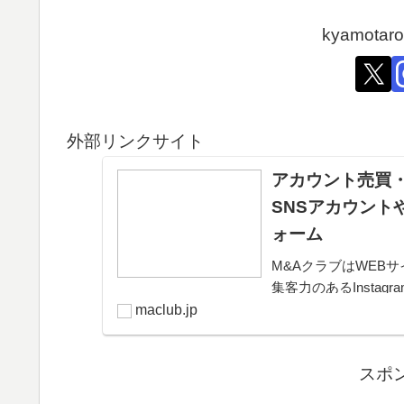
kyamot
外部リンクサイト
アカウント売買・
SNSアカウント
ォーム
M&AクラブはWEBサ
集客力のあるInsta
きるプラットフォー
maclub.jp
可能。取引完了ま...
スポ