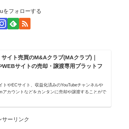
arouをフォローする
サイト売買のM&Aクラブ(MAクラブ)｜
やWEBサイトの売却・譲渡専用プラットフ
イトやECサイト、収益化済みのYouTubeチャンネルや
gramアカウントなどをカンタンに売却や譲渡することがで
ムです。オンライン完結で最短即日でのスピード取引が
ンサーリンク