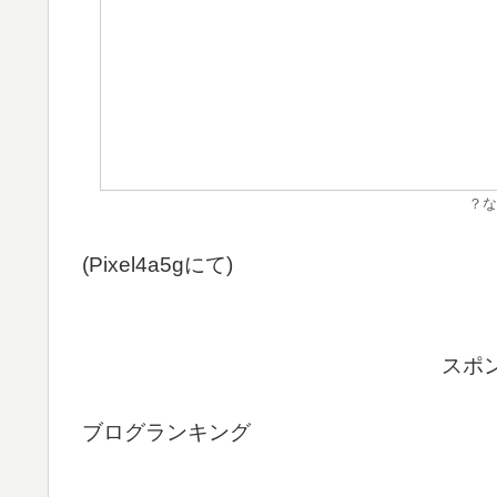
？な
(Pixel4a5gにて)
スポ
ブログランキング