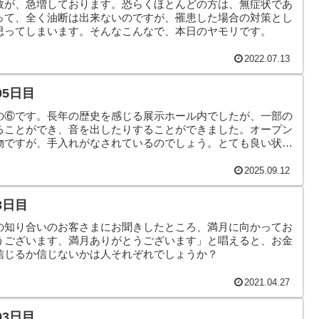
数が、急増しております。恐らくほとんどの方は、無症状であ
って、全く油断は出来ないのですが、罹患した場合の対策とし
思ってしまいます。そんなこんなで、本日のヤモリです。
2022.07.13
05日目
の⑥です。長年の歴史を感じる展示ホール内でしたが、一部の
ることができ、音を出したりすることができました。オープン
物ですが、手入れがなされているのでしょう。とても良い状態
事ができました。そんなこんなで、本日のヤモリです。
2025.09.12
3日目
の知り合いのお客さまにお聞きしたところ、満月に向かってお
うございます、満月ありがとうございます」と唱えると、お金
信じるか信じないかは人それぞれでしょうか？
2021.04.27
93日目