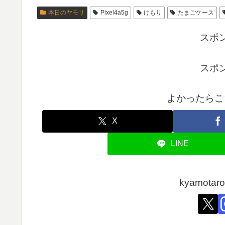
本日のヤモリ
Pixel4a5g
けもり
たまごケース
スポ
スポ
よかったらこ
X
LINE
kyamot