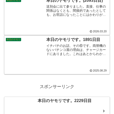
本日のヤモリです。(2093日目)
本日のヤモリ
す。
送別会に出て参りました。直接、仕事の
関係はなくとも、間接的であったとして
も、お世話になったことにはかわりがあ
りませんから、出席となったわけです。
中には、損得勘定で人間関係をつくる事
をしている人もおりますから、なかなか
難しい世の中ですね。そんなこんなで、
2026.03.20
本日のヤモリです。
本日のヤモリです。1891日目
本日のヤモリ
イチパチのお話、その⑥です。両替機の
ないパチンコ屋の理由は、チャージカー
ドにありました。これはあとからわかる
ことなのですが、シンプルに現金を扱わ
ないで済むという理由から来ているとい
うことでした。無用なトラブルは避けら
れるし、店員さんの煩わしさも無くなる
2025.08.29
し、一石二鳥です。そんなこんなで、本
日のヤモリです。
スポンサーリンク
本日のヤモリです。2229日目