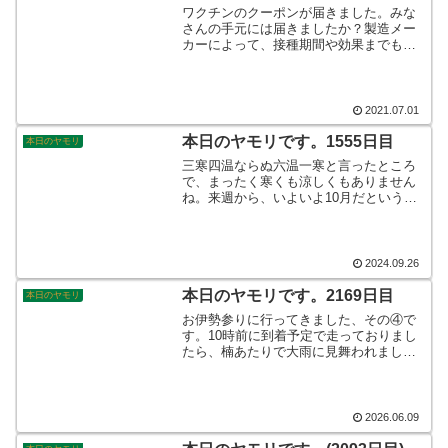
ワクチンのクーポンが届きました。みな
さんの手元には届きましたか？製造メー
カーによって、接種期間や効果までもが
違うという情報が錯綜しておりますね。
さて、どうしましょうかね…予約開始ま
でしばらく様子を見ましょうか。そんな
こんなで、本日のヤモリです。
2021.07.01
本日のヤモリです。1555日目
本日のヤモリ
三寒四温ならぬ六温一寒と言ったところ
で、まったく寒くも涼しくもありません
ね。来週から、いよいよ10月だというの
に、クルマの車外気温は36℃を示してお
りました。ため息が聞こえてきそうな秋
の夜長です、そんなこんなで、本日のヤ
モリです。
2024.09.26
本日のヤモリです。2169日目
本日のヤモリ
お伊勢参りに行ってきました、その④で
す。10時前に到着予定で走っておりまし
たら、楠あたりで大雨に見舞われまし
た。通り雨でしたから、さほど大きな影
響はありませんでしたが、幸先よくスタ
ートを切ったとは言い切れませんでし
た。現地へ着いた頃には止んでおりまし
2026.06.09
たが、一抹の不安が残る行き道でした
ね。そんなこんなで、本日のヤモリで