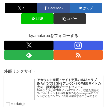
X
Facebook
はてブ
LINE
コピー
kyamotarouをフォローする
外部リンクサイト
アカウント売買・サイト売買のM&Aクラブ
(MAクラブ)｜SNSアカウントやWEBサイトの
売却・譲渡専用プラットフォーム
M&AクラブはWEBサイトやECサイト、収益化済みの
YouTubeチャンネルや集客力のあるInstagramアカウ
ントなどをカンタンに売却や譲渡することができるプ
ラットフォームです。オンライン完結で最短即日での
スピード取引が可能。取引完了ま...
maclub.jp