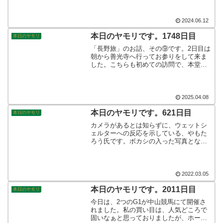
ね。そして納得。やっぱり安かったと。
自分たちの判断は間違っていなかったの
だと！！そんなこんなで、本日のヤモリ
2024.06.12
です。
本日のヤモリです。1748日目
本日のヤモリ
「長野旅」のお話、その⑨です。2日目は
朝から善光寺へ行ってお参りをして来ま
した。こちらも初めての訪問で、本堂の
大きさに圧倒されました。冬は雪深い長
野市にあって、建立当時の事を思うと先
人の苦労を知ることが出来ました。そん
なこんなで、本日のヤモリです。
2025.04.08
本日のヤモリです。621日目
本日のヤモリ
カメラがあるとは知らずに、ウェットシ
ェルターへの反応を示している、やもた
ろう氏です。ボカシの入った写真とな
り、ニホンヤモリの頭部の可愛らしさが
目立つことになりました。目玉が二つ、
何だかカエルさんみたいですよね。そん
なこんなで、本日のヤモリです。
2022.03.05
本日のヤモリです。2011日目
本日のヤモリ
今日は、2つのG1が中山競馬にて開催さ
れました。私の買い目は、人気どころで
固いなぁと思っておりましたが、ホープ