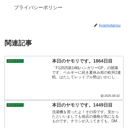
プライバシーポリシー
kyamotarou
関連記事
本日のヤモリです。1864日目
本日のヤモリ
「F12025第14戦ハンガリーGP」の開幕
です。ベルギーに続き夏休み前の欧州2連
戦、はたしてレッドブル勢はいかにして
結果を残すのか。ベルギーとは、コース
特性の全く違う今回のハンガロリンク
は、中低速コーナーが続く波乱含みのレ
ース展開で有名です。チャンスをモノに
2025.08.02
出来るか角田裕毅！！そんなこんなで、
本日のヤモリです。
本日のヤモリです。1449日目
本日のヤモリ
洗濯機を買ったよ！その④です。安かっ
たといいましても他店の価格が気になる
ものです。チラシが入ってきても、DMが
届いてもついつい見てしまうものです