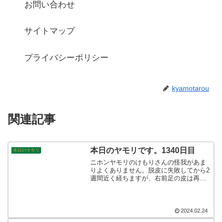
お問い合わせ
サイトマップ
プライバシーポリシー
kyamotarou
関連記事
本日のヤモリです。1340日目
本日のヤモリ
ニホンヤモリのけもりさんの怪我があま
りよくありません。脱皮に失敗してから2
週間近く経ちますが、右前足の皮は再生
して来ずに血が出ております。皮が剥け
たままで、痛々しくて見ていてたまりま
せん。ビタミン他を与え続けて様子を見
ております。食欲があるのが頼みの綱で
2024.02.24
す！そんなこんなで、本日のヤモリで