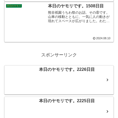
で、本日のヤモリです。
本日のヤモリです。1508日目
本日のヤモリ
熊谷祇園うちわ祭のお話、その⑧です。
山車の移動とともに、一気に人の動きが
現れてスペースが広がりました。わたし
達は宵の入で帰ることにしました。そし
て翌朝です。昨夜までの喧騒が嘘のよう
に、何事もなかったかのように普段通り
の街に戻っていました。(当然と言えば当
2024.08.10
然ですね)そんなこんなで、本日のヤモリ
です。
スポンサーリンク
本日のヤモリです。2226日目
本日のヤモリです。2225日目