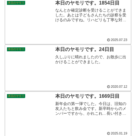
す。
本日のヤモリです。1854日目
本日のヤモリ
なんとか確定診断を受けることができま
した。あとは子どもさんたちの診察を受
けるのみですね。リハビリも丁寧な対応
で、じっくりと腰を据えて施術をしてく
れました。患者さんと一緒になって作り
上げていくのだなぁと思い、やり甲斐の
ある職場でよかったですね☆そんなこん
2025.07.23
なで本日のヤモリです。
本日のヤモリです。24日目
本日のヤモリ
久しぶりに晴れましたので、お散歩に出
かけることができました。
2020.07.12
本日のヤモリです。1669日目
本日のヤモリ
新年会の第一弾でした。今日は、旧知の
友人たちと飲み会です。新卒時からのメ
ンバーですから、かれこれ…長い付き合
いですね。元気にしていてコロナ禍を無
事に乗り切っておりました。子どもさん
達も大きくなって、だんだんと手を離れ
ていっているようです。そんなこんな
2025.01.19