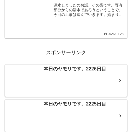
漏水しましたのお話、その⑯です。専有
部分からの漏水であろうということで、
今回の工事は進んでいきます。始まりは
全くの未定ですから、ファミリーのスト
レスもだんだんと高まってきておりま
す。子どもさんからは、いつになったら
この不便から抜け出せるのか？！と詰問
2026.01.28
される日々でございます苦笑。そんなこ
んなで、本日のヤモリです。
スポンサーリンク
本日のヤモリです。2226日目
本日のヤモリです。2225日目