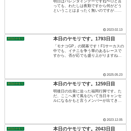
明日はバレンタインデーですね〜◎と言
っても、わたしは夜勤ですから何がどう
ということはまったく無いのですが…。
世の中はコロナ制限が解ける中にあっ
て、3年ぶりのバレンタインイベントです
ね♪ジェンダーレスが叫ばれる中、大いに
盛り上がってほしいです。そんなこんな
2023.02.13
で、本日のヤモリです。
本日のヤモリです。1793日目
本日のヤモリ
「モナコGP」の開幕です！F1サーカスの
中でも、イチニを争う華のあるレースで
すから、否が応でも盛り上がりますね。
角田裕毅の復活にも期待したいものです
が、今年のモナコマイスターはいったい
誰になるのか！？乞うご期待です。そん
なこんなで、本日のヤモリです。
2025.05.23
本日のヤモリです。1259日目
本日のヤモリ
明後日の出発に迫った福岡行脚です。た
だ、ここへ来て風をひいて当日キャンセ
ルになるかもと言うメンバーが出てきま
して、困惑しております。なんとか持ち
こたえて予定通りのみんなで出発出来た
ら最高なんだけどなぁ。そんなこんな
で、本日のヤモリです。
2023.12.05
本日のヤモリです。2043日目
本日のヤモリ