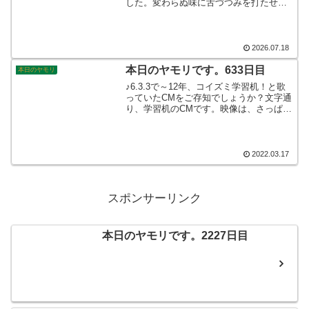
した。変わらぬ味に舌づつみを打たせて
もらって、至福の時を過ごさせてもらい
ました。ここのところは、ディナー営業
に力を入れている様子でしたので、次回
はディナータイムにお邪魔しましょう
2026.07.18
か。ごちそうさまでした。そんなこんな
で、本日のヤモリです。
本日のヤモリです。633日目
本日のヤモリ
♪6.3.3で～12年、コイズミ学習机！と歌
っていたCMをご存知でしょうか？文字通
り、学習机のCMです。映像は、さっぱり
覚えておりませんが、このCMソングは、
妙に頭に残っております。気がつけば、
633日目です。そんなこんなで、本日のヤ
モリです。
2022.03.17
スポンサーリンク
本日のヤモリです。2227日目