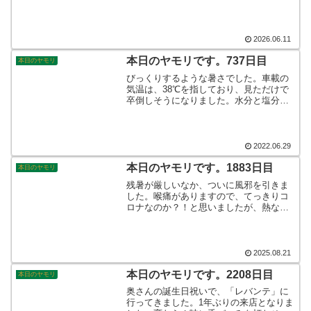
ことができます。あさイチにも関わら
ず、歓声が聞こえてきて、猛スピードで
コースターが駆け抜けて行きました。否
が応でもテンションの上がる演出に、す
2026.06.11
っかりやられてしまいました。そんなこ
んなで、本日のヤモリです。
本日のヤモリです。737日目
本日のヤモリ
びっくりするような暑さでした。車載の
気温は、38℃を指しており、見ただけで
卒倒しそうになりました。水分と塩分補
給をこまめに実施して、何とか1日を乗り
切ってきました。腰に爆弾を抱えており
ますから、なんとも厳しい夏になりそう
です。そんなこんなで、本日のヤモリで
2022.06.29
す。
本日のヤモリです。1883日目
本日のヤモリ
残暑が厳しいなか、ついに風邪を引きま
した。喉痛がありますので、てっきりコ
ロナなのか？！と思いましたが、熱など
上がらないので、これは別病だと。対処
療法で、治していきましょうと先生から
お話がありました。夏風邪、やっかいで
すわ。。。そんなこんなで、本日のヤモ
2025.08.21
リです。
本日のヤモリです。2208日目
本日のヤモリ
奥さんの誕生日祝いで、「レバンテ」に
行ってきました。1年ぶりの来店となりま