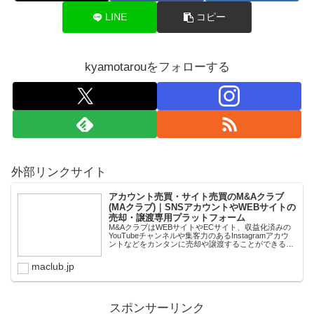
LINE
コピー
kyamotarouをフォローする
外部リンクサイト
アカウント売買・サイト売買のM&Aクラブ
(MAクラブ)｜SNSアカウントやWEBサイトの
売却・譲渡専用プラットフォーム
M&AクラブはWEBサイトやECサイト、収益化済みの
YouTubeチャンネルや集客力のあるInstagramアカウ
ントなどをカンタンに売却や譲渡することができるプ
ラットフォームです。オンライン完結で最短即日での
スピード取引が可能。取引完了ま...
maclub.jp
スポンサーリンク