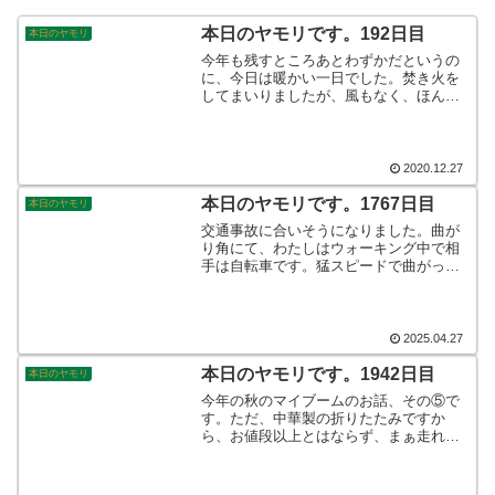
本日のヤモリです。192日目
本日のヤモリ
今年も残すところあとわずかだというの
に、今日は暖かい一日でした。焚き火を
してまいりましたが、風もなく、ほんと
うに穏やかな一日だったことに感謝で
す。年末は寒波がやってくるそうです
が、各地にさまざまな被害が出なければ
よいなと思っております。
2020.12.27
本日のヤモリです。1767日目
本日のヤモリ
交通事故に合いそうになりました。曲が
り角にて、わたしはウォーキング中で相
手は自転車です。猛スピードで曲がって
きてぶつかりそうに。まぁよくある光景
なのでしょうが、夜間、ライトも付けず
に…余程知恵がないのだと思いました。
これに懲りずに、また同じ運転をしなけ
2025.04.27
ればよいのですが。そんなこんなで、本
日のヤモリです。
本日のヤモリです。1942日目
本日のヤモリ
今年の秋のマイブームのお話、その⑤で
す。ただ、中華製の折りたたみですか
ら、お値段以上とはならず、まぁ走れる
よといった感じの乗り味です。子どもた
ちはよく頑張って組み立ててくれました
から、仕上げはおとーさーん♪とばかりに