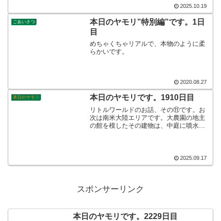
各部を増締めして、いっちょ上がりで
2025.10.19
す。そんなこんなで、本日のヤモリで
す。
本日のヤモリ”特別編”です。1日
ごあいさつ
目
めちゃくちゃリアルで、本物のように柔
らかいです。
2020.08.27
本日のヤモリです。1910日目
本日のヤモリ
リトルワールドのお話、その⑪です。お
次は南米大陸エリアです。大農園の地主
の館を模したその建物は、中庭に噴水が
ありまして、なんとも贅沢な造りになっ
ていました。そこでは、ビールとコーラ
にサイダーを購入して、飲み歩きをしま
した。なんとも暑い暑い、9月の日曜日で
2025.09.17
した。そんなこんなで、本日のヤモリで
す。
スポンサーリンク
本日のヤモリです。2229日目