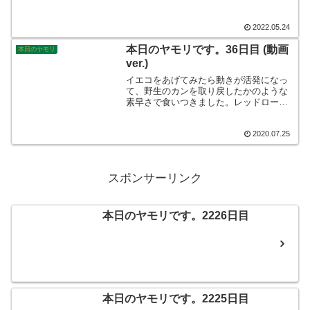
ところです♪辺りは、一面カエルの大合唱
です。梅雨前のこの時期しか味わえませ
んね。そんなこんなで、本日のヤモリで
2022.05.24
す。
本日のヤモリです。36日目 (動画
本日のヤモリ
ver.)
イエコをあげてみたら動きが活発になっ
て、野生のカンを取り戻したかのような
素早さで食いつきました。レッドローチ
に飽き飽きしていたのでしょうか…ごめ
んなさいね。（iPhone8にて）
2020.07.25
スポンサーリンク
本日のヤモリです。2226日目
本日のヤモリです。2225日目