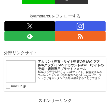
kyamotarouをフォローする
外部リンクサイト
アカウント売買・サイト売買のM&Aクラブ
(MAクラブ)｜SNSアカウントやWEBサイトの
売却・譲渡専用プラットフォーム
M&AクラブはWEBサイトやECサイト、収益化済みの
YouTubeチャンネルや集客力のあるInstagramアカウ
ントなどをカンタンに売却や譲渡することができるプ
ラットフォームです。オンライン完結で最短即日での
スピード取引が可能。取引完了ま...
maclub.jp
スポンサーリンク