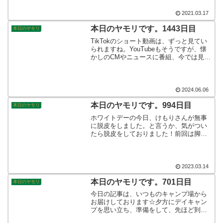
方がおられたりします。確実に新しい時
代に入っているなぁと感じますね。
2021.03.17
本日のヤモリです。1443日目
本日のヤモリ
TikTokのショート動画は、ずっと見てい
られますね。YouTubeもそうですが、懐
かしのCMやニュースに番組、今では見る
ことのできないアーカイブが次から次へ
とタイムラインに流れてきます。とても
いい時代に生まれたものですね☆そんな
こんなで、本日のヤモリです。
2024.06.06
本日のヤモリです。994日目
本日のヤモリ
ホワイトデーの今日、けもりさんが無事
に脱皮をしました。と言うか、気がつい
たら脱皮をしておりました！前回は脚先
の部分に皮の残りが見られて心配してお
りましたが、今回はばっちりと古い皮を
脱ぎ捨てて、Newけもりさんの誕生です
◎そんなこんなで、本日のヤモリです。
2023.03.14
本日のヤモリです。701日目
本日のヤモリ
今日の記事は、いつものキャンプ場から
お届けしております☆夕方にデイキャン
プを思い立ち、準備をして、先ほど到着
しました。お湯を沸かして、夜食を頂く