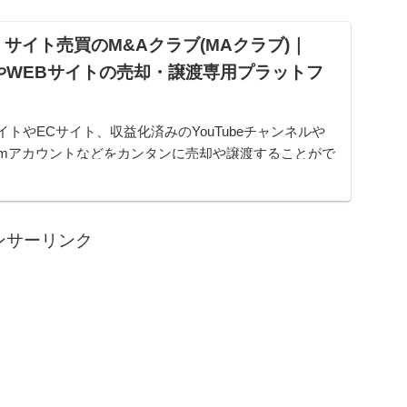
サイト売買のM&Aクラブ(MAクラブ)｜
やWEBサイトの売却・譲渡専用プラットフ
イトやECサイト、収益化済みのYouTubeチャンネルや
gramアカウントなどをカンタンに売却や譲渡することがで
ムです。オンライン完結で最短即日でのスピード取引が
ンサーリンク