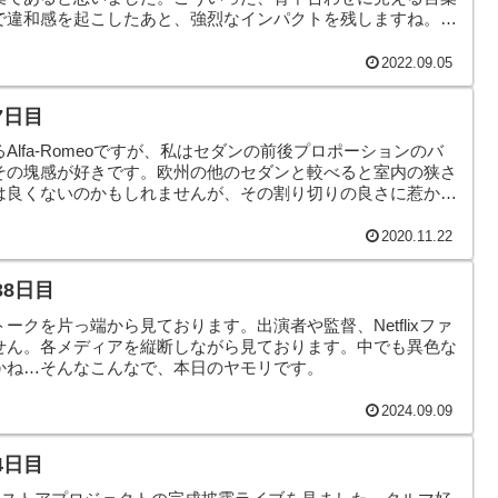
で違和感を起こしたあと、強烈なインパクトを残しますね。そ
リです。
2022.09.05
7日目
lfa-Romeoですが、私はセダンの前後プロポーションのバ
その塊感が好きです。欧州の他のセダンと較べると室内の狭さ
は良くないのかもしれませんが、その割り切りの良さに惹かれ
2020.11.22
38日目
ークを片っ端から見ております。出演者や監督、Netflixファ
せん。各メディアを縦断しながら見ております。中でも異色な
かね…そんなこんなで、本日のヤモリです。
2024.09.09
4日目