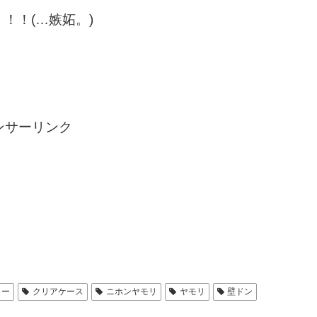
！！(…嫉妬。)
ンサーリンク
ター
クリアケース
ニホンヤモリ
ヤモリ
壁ドン