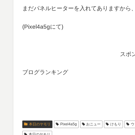
まだパネルヒーターを入れてありますから
(Pixel4a5gにて)
スポ
ブログランキング
本日のヤモリ
Pixel4a5g
おニュー
けもり
ウ
本日のヤモリ